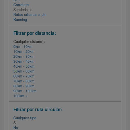
Carretera
Senderismo
Rutas urbanas a pie
Running
Filtrar por distancia:
Cualquier distancia
0km - 10km
10km - 20km
20km - 30km
30km - 40km
40km - 50km
50km - 60km
60km - 70km
70km - 80km
80km - 90km
90km - 100km
100km +
Filtrar por ruta circular:
Cualquier tipo
Si
No