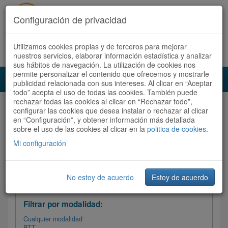
Configuración de privacidad
Utilizamos cookies propias y de terceros para mejorar
Español |
Català
Registrate ahora
Acceder
nuestros servicios, elaborar información estadística y analizar
sus hábitos de navegación. La utilización de cookies nos
permite personalizar el contenido que ofrecemos y mostrarle
Toggl
publicidad relacionada con sus intereses. Al clicar en “Aceptar
navig
todo” acepta el uso de todas las cookies. También puede
rechazar todas las cookies al clicar en “Rechazar todo”,
Audioruta
Todas las rutas
configurar las cookies que desea instalar o rechazar al clicar
en “Configuración”, y obtener información más detallada
sobre el uso de las cookies al clicar en la
Ordenar por: Más recientes /
politica de cookies
.
Todas las rutas
Dificultad
/
Valoración
Mi configuración
No estoy de acuerdo
Estoy de acuerdo
Filtrar las rutas
Filtrar por modalidad:
Cualquier modalidad
BTT