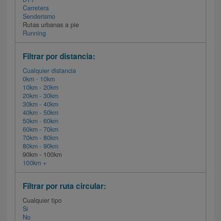
Carretera
Senderismo
Rutas urbanas a pie
Running
Filtrar por distancia:
Cualquier distancia
0km - 10km
10km - 20km
20km - 30km
30km - 40km
40km - 50km
50km - 60km
60km - 70km
70km - 80km
80km - 90km
90km - 100km
100km +
Filtrar por ruta circular:
Cualquier tipo
Si
No