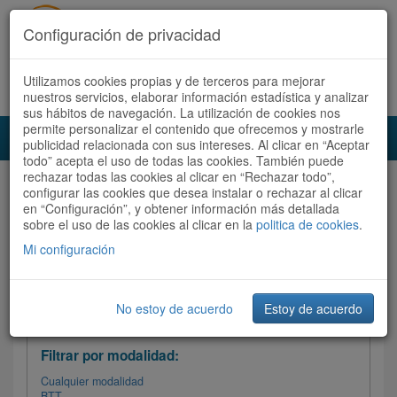
Configuración de privacidad
Utilizamos cookies propias y de terceros para mejorar
Español |
Català
Registrate ahora
Acceder
nuestros servicios, elaborar información estadística y analizar
sus hábitos de navegación. La utilización de cookies nos
permite personalizar el contenido que ofrecemos y mostrarle
Toggl
publicidad relacionada con sus intereses. Al clicar en “Aceptar
navig
todo” acepta el uso de todas las cookies. También puede
rechazar todas las cookies al clicar en “Rechazar todo”,
Audioruta
Todas las rutas
configurar las cookies que desea instalar o rechazar al clicar
en “Configuración”, y obtener información más detallada
sobre el uso de las cookies al clicar en la
Ordenar por: Más recientes /
politica de cookies
.
Todas las rutas
Dificultad
/
Valoración
Mi configuración
No estoy de acuerdo
Estoy de acuerdo
Filtrar las rutas
Filtrar por modalidad:
Cualquier modalidad
BTT