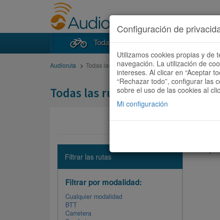
Configuración de privacid
Todas las rutas
Buscad
Utilizamos cookies propias y de t
navegación. La utilización de co
Audioruta
Todas las rutas
intereses. Al clicar en “Aceptar 
“Rechazar todo”, configurar las c
Todas las rutas
sobre el uso de las cookies al cli
Mi configuración
No hay ni
Filtrar las rutas
Filtrar por modalidad:
Cualquier modalidad
BTT
Carretera