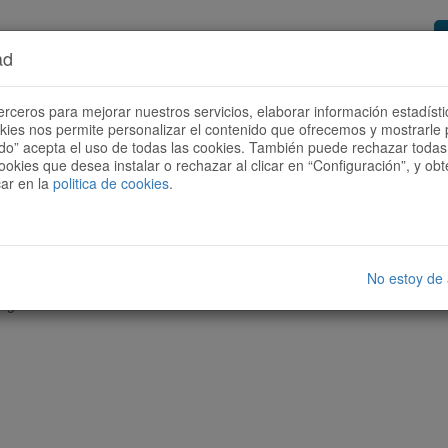
ad
or de rutas
Quieres ser colaborador?
Cóm
erceros para mejorar nuestros servicios, elaborar información estadísti
okies nos permite personalizar el contenido que ofrecemos y mostrarle 
todo” acepta el uso de todas las cookies. También puede rechazar todas 
ookies que desea instalar o rechazar al clicar en “Configuración”, y o
car en la
politica de cookies
.
No estoy de
nguna ruta con las características seleccionadas