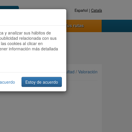
Español |
Català
Registrate ahora
Acceder
o funciona
Tus rutas
ca y analizar sus hábitos de
publicidad relacionada con sus
las cookies al clicar en
btener información más detallada
Ordenar por: Más recientes /
Dificultad
/
Valoración
 acuerdo
Estoy de acuerdo