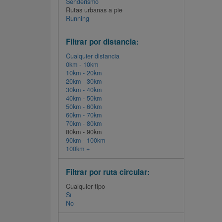
Senderismo
Rutas urbanas a pie
Running
Filtrar por distancia:
Cualquier distancia
0km - 10km
10km - 20km
20km - 30km
30km - 40km
40km - 50km
50km - 60km
60km - 70km
70km - 80km
80km - 90km
90km - 100km
100km +
Filtrar por ruta circular:
Cualquier tipo
Si
No