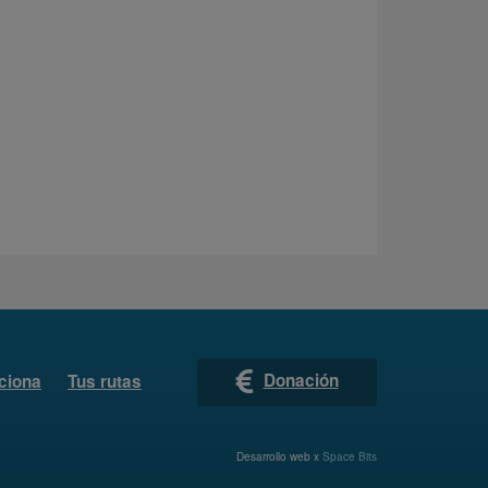
Donación
ciona
Tus rutas
Desarrollo web x
Space Bits