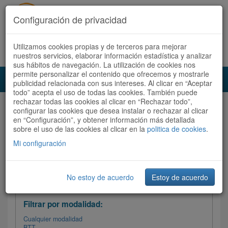
Configuración de privacidad
Utilizamos cookies propias y de terceros para mejorar
Español |
Català
Registrate ahora
Acceder
nuestros servicios, elaborar información estadística y analizar
sus hábitos de navegación. La utilización de cookies nos
permite personalizar el contenido que ofrecemos y mostrarle
Toggl
publicidad relacionada con sus intereses. Al clicar en “Aceptar
navig
todo” acepta el uso de todas las cookies. También puede
rechazar todas las cookies al clicar en “Rechazar todo”,
Audioruta
Todas las rutas
configurar las cookies que desea instalar o rechazar al clicar
en “Configuración”, y obtener información más detallada
sobre el uso de las cookies al clicar en la
Ordenar por: Más recientes /
politica de cookies
.
Todas las rutas
Dificultad
/
Valoración
Mi configuración
No estoy de acuerdo
Estoy de acuerdo
Filtrar las rutas
Filtrar por modalidad:
Cualquier modalidad
BTT