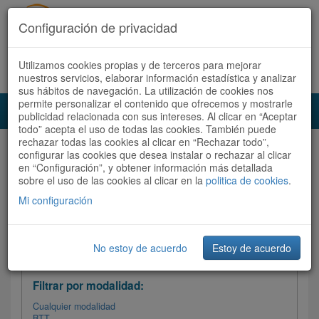
Configuración de privacidad
Utilizamos cookies propias y de terceros para mejorar
Español |
Català
Registrate ahora
Acceder
nuestros servicios, elaborar información estadística y analizar
sus hábitos de navegación. La utilización de cookies nos
permite personalizar el contenido que ofrecemos y mostrarle
Toggl
publicidad relacionada con sus intereses. Al clicar en “Aceptar
navig
todo” acepta el uso de todas las cookies. También puede
rechazar todas las cookies al clicar en “Rechazar todo”,
Audioruta
Todas las rutas
configurar las cookies que desea instalar o rechazar al clicar
en “Configuración”, y obtener información más detallada
sobre el uso de las cookies al clicar en la
Ordenar por: Más recientes /
politica de cookies
.
Todas las rutas
Dificultad
/
Valoración
Mi configuración
No estoy de acuerdo
Estoy de acuerdo
Filtrar las rutas
Filtrar por modalidad:
Cualquier modalidad
BTT