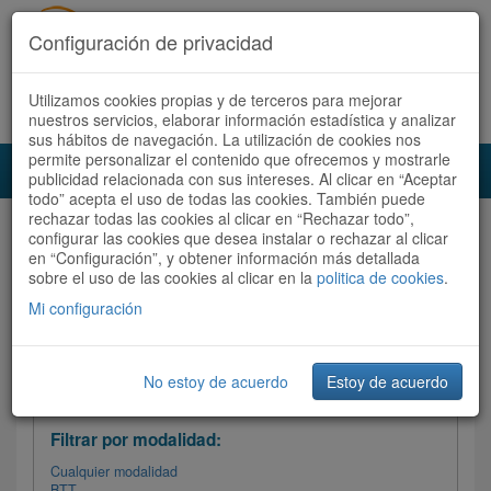
Configuración de privacidad
Utilizamos cookies propias y de terceros para mejorar
Español |
Català
Registrate ahora
Acceder
nuestros servicios, elaborar información estadística y analizar
sus hábitos de navegación. La utilización de cookies nos
permite personalizar el contenido que ofrecemos y mostrarle
Toggl
publicidad relacionada con sus intereses. Al clicar en “Aceptar
navig
todo” acepta el uso de todas las cookies. También puede
rechazar todas las cookies al clicar en “Rechazar todo”,
Audioruta
Todas las rutas
configurar las cookies que desea instalar o rechazar al clicar
en “Configuración”, y obtener información más detallada
sobre el uso de las cookies al clicar en la
Ordenar por: Más recientes /
politica de cookies
.
Todas las rutas
Dificultad
/
Valoración
Mi configuración
No estoy de acuerdo
Estoy de acuerdo
Filtrar las rutas
Filtrar por modalidad:
Cualquier modalidad
BTT