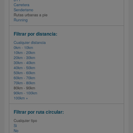
Carretera
Senderismo
Rutas urbanas a pie
Running
Filtrar por distancia:
Cualquier distancia
0km - 10km
10km - 20km
20km - 30km
30km - 40km
40km - 50km
50km - 60km
60km - 70km
70km - 80km
80km - 90km
90km - 100km
100km +
Filtrar por ruta circular:
Cualquier tipo
Si
No