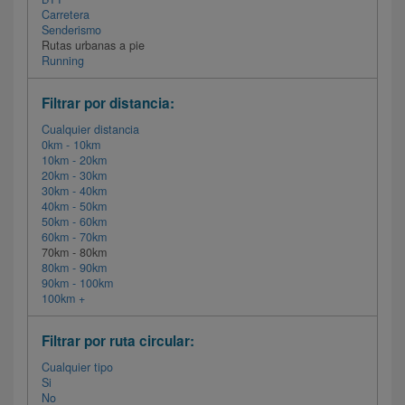
Carretera
Senderismo
Rutas urbanas a pie
Running
Filtrar por distancia:
Cualquier distancia
0km - 10km
10km - 20km
20km - 30km
30km - 40km
40km - 50km
50km - 60km
60km - 70km
70km - 80km
80km - 90km
90km - 100km
100km +
Filtrar por ruta circular:
Cualquier tipo
Si
No