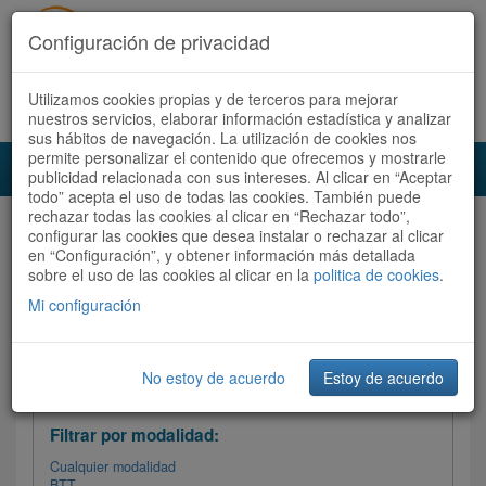
Configuración de privacidad
Utilizamos cookies propias y de terceros para mejorar
Español |
Català
Registrate ahora
Acceder
nuestros servicios, elaborar información estadística y analizar
sus hábitos de navegación. La utilización de cookies nos
permite personalizar el contenido que ofrecemos y mostrarle
Toggl
publicidad relacionada con sus intereses. Al clicar en “Aceptar
navig
todo” acepta el uso de todas las cookies. También puede
rechazar todas las cookies al clicar en “Rechazar todo”,
Audioruta
Todas las rutas
configurar las cookies que desea instalar o rechazar al clicar
en “Configuración”, y obtener información más detallada
sobre el uso de las cookies al clicar en la
Ordenar por: Más recientes /
politica de cookies
.
Todas las rutas
Dificultad
/
Valoración
Mi configuración
No estoy de acuerdo
Estoy de acuerdo
Filtrar las rutas
Filtrar por modalidad:
Cualquier modalidad
BTT