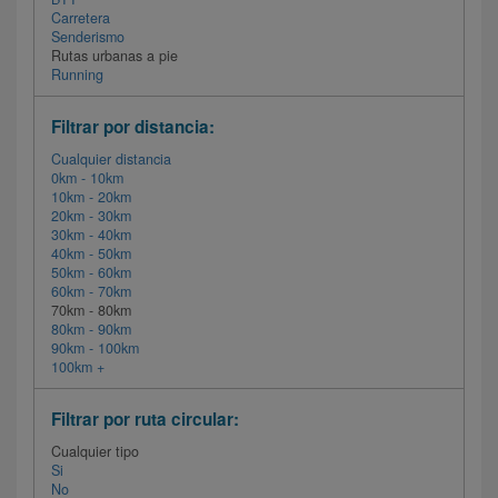
Carretera
Senderismo
Rutas urbanas a pie
Running
Filtrar por distancia:
Cualquier distancia
0km - 10km
10km - 20km
20km - 30km
30km - 40km
40km - 50km
50km - 60km
60km - 70km
70km - 80km
80km - 90km
90km - 100km
100km +
Filtrar por ruta circular:
Cualquier tipo
Si
No