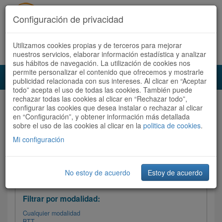
Configuración de privacidad
Utilizamos cookies propias y de terceros para mejorar
Español |
Català
Registrate ahora
Acceder
nuestros servicios, elaborar información estadística y analizar
sus hábitos de navegación. La utilización de cookies nos
permite personalizar el contenido que ofrecemos y mostrarle
Toggl
publicidad relacionada con sus intereses. Al clicar en “Aceptar
navig
todo” acepta el uso de todas las cookies. También puede
rechazar todas las cookies al clicar en “Rechazar todo”,
Audioruta
Todas las rutas
configurar las cookies que desea instalar o rechazar al clicar
en “Configuración”, y obtener información más detallada
sobre el uso de las cookies al clicar en la
Ordenar por: Más recientes /
politica de cookies
.
Todas las rutas
Dificultad
/
Valoración
Mi configuración
No estoy de acuerdo
Estoy de acuerdo
Filtrar las rutas
Filtrar por modalidad:
Cualquier modalidad
BTT