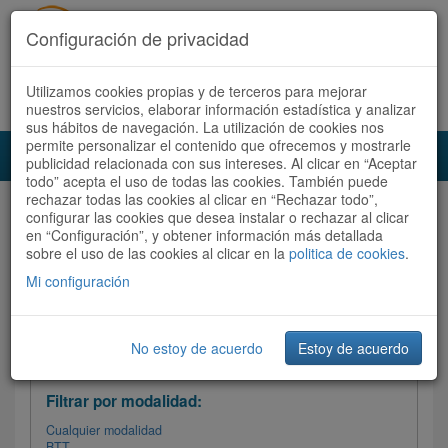
Configuración de privacidad
Utilizamos cookies propias y de terceros para mejorar
Español |
Català
Registrate ahora
Acceder
nuestros servicios, elaborar información estadística y analizar
sus hábitos de navegación. La utilización de cookies nos
permite personalizar el contenido que ofrecemos y mostrarle
Toggl
publicidad relacionada con sus intereses. Al clicar en “Aceptar
navig
todo” acepta el uso de todas las cookies. También puede
rechazar todas las cookies al clicar en “Rechazar todo”,
Audioruta
Todas las rutas
configurar las cookies que desea instalar o rechazar al clicar
en “Configuración”, y obtener información más detallada
sobre el uso de las cookies al clicar en la
Ordenar por: Más recientes /
politica de cookies
.
Todas las rutas
Dificultad
/
Valoración
Mi configuración
No estoy de acuerdo
Estoy de acuerdo
Filtrar las rutas
Filtrar por modalidad:
Cualquier modalidad
BTT