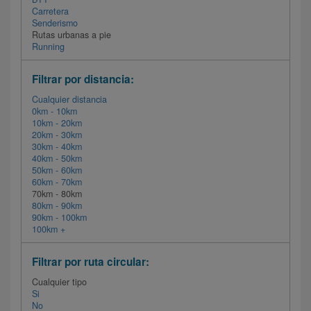
Carretera
Senderismo
Rutas urbanas a pie
Running
Filtrar por distancia:
Cualquier distancia
0km - 10km
10km - 20km
20km - 30km
30km - 40km
40km - 50km
50km - 60km
60km - 70km
70km - 80km
80km - 90km
90km - 100km
100km +
Filtrar por ruta circular:
Cualquier tipo
Si
No