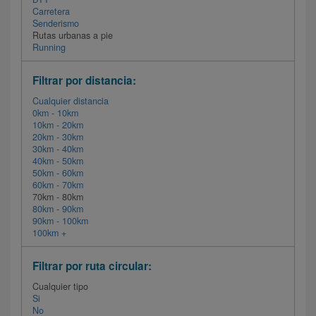
Carretera
Senderismo
Rutas urbanas a pie
Running
Filtrar por distancia:
Cualquier distancia
0km - 10km
10km - 20km
20km - 30km
30km - 40km
40km - 50km
50km - 60km
60km - 70km
70km - 80km
80km - 90km
90km - 100km
100km +
Filtrar por ruta circular:
Cualquier tipo
Si
No