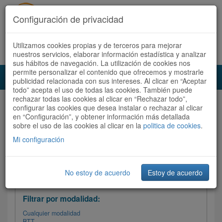
Configuración de privacidad
Utilizamos cookies propias y de terceros para mejorar
Español |
Català
Registrate ahora
Acceder
nuestros servicios, elaborar información estadística y analizar
sus hábitos de navegación. La utilización de cookies nos
permite personalizar el contenido que ofrecemos y mostrarle
Toggl
publicidad relacionada con sus intereses. Al clicar en “Aceptar
navig
todo” acepta el uso de todas las cookies. También puede
rechazar todas las cookies al clicar en “Rechazar todo”,
Audioruta
Todas las rutas
configurar las cookies que desea instalar o rechazar al clicar
en “Configuración”, y obtener información más detallada
sobre el uso de las cookies al clicar en la
Ordenar por: Más recientes /
politica de cookies
.
Todas las rutas
Dificultad
/
Valoración
Mi configuración
No estoy de acuerdo
Estoy de acuerdo
Filtrar las rutas
Filtrar por modalidad:
Cualquier modalidad
BTT