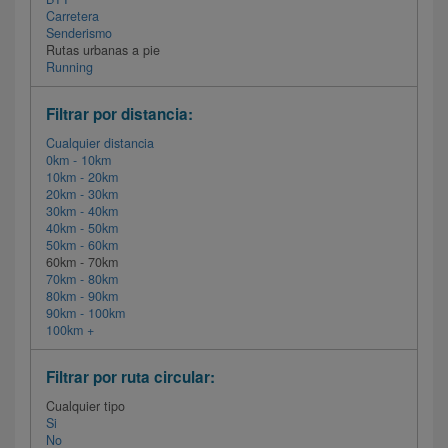
Carretera
Senderismo
Rutas urbanas a pie
Running
Filtrar por distancia:
Cualquier distancia
0km - 10km
10km - 20km
20km - 30km
30km - 40km
40km - 50km
50km - 60km
60km - 70km
70km - 80km
80km - 90km
90km - 100km
100km +
Filtrar por ruta circular:
Cualquier tipo
Si
No