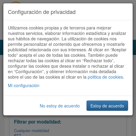
Configuración de privacidad
Utilizamos cookies propias y de terceros para mejorar
Español |
Català
Registrate ahora
Acceder
nuestros servicios, elaborar información estadística y analizar
sus hábitos de navegación. La utilización de cookies nos
permite personalizar el contenido que ofrecemos y mostrarle
Toggl
publicidad relacionada con sus intereses. Al clicar en “Aceptar
navig
todo” acepta el uso de todas las cookies. También puede
rechazar todas las cookies al clicar en “Rechazar todo”,
Audioruta
Todas las rutas
configurar las cookies que desea instalar o rechazar al clicar
en “Configuración”, y obtener información más detallada
sobre el uso de las cookies al clicar en la
Ordenar por: Más recientes /
politica de cookies
.
Todas las rutas
Dificultad
/
Valoración
Mi configuración
No estoy de acuerdo
Estoy de acuerdo
Filtrar las rutas
Filtrar por modalidad:
Cualquier modalidad
BTT