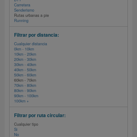
Carretera
Senderismo
Rutas urbanas a pie
Running
Filtrar por distancia:
Cualquier distancia
0km - 10km
10km - 20km
20km - 30km
30km - 40km
40km - 50km
50km - 60km
60km - 70km
70km - 80km
80km - 90km
90km - 100km
100km +
Filtrar por ruta circular:
Cualquier tipo
Si
No