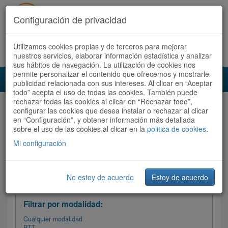
Configuración de privacidad
Utilizamos cookies propias y de terceros para mejorar
Español |
Català
Registrate ahora
Acceder
nuestros servicios, elaborar información estadística y analizar
sus hábitos de navegación. La utilización de cookies nos
permite personalizar el contenido que ofrecemos y mostrarle
Toggl
publicidad relacionada con sus intereses. Al clicar en “Aceptar
navig
todo” acepta el uso de todas las cookies. También puede
rechazar todas las cookies al clicar en “Rechazar todo”,
Audioruta
Todas las rutas
configurar las cookies que desea instalar o rechazar al clicar
en “Configuración”, y obtener información más detallada
sobre el uso de las cookies al clicar en la
Ordenar por: Más recientes /
politica de cookies
.
Todas las rutas
Dificultad
/
Valoración
Mi configuración
No estoy de acuerdo
Estoy de acuerdo
Filtrar las rutas
Filtrar por modalidad:
Cualquier modalidad
BTT