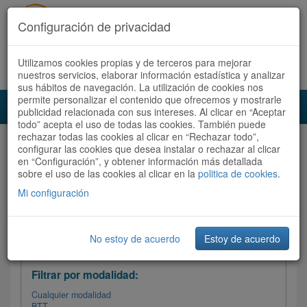
Configuración de privacidad
Utilizamos cookies propias y de terceros para mejorar
Español |
Català
Registrate ahora
Acceder
nuestros servicios, elaborar información estadística y analizar
sus hábitos de navegación. La utilización de cookies nos
permite personalizar el contenido que ofrecemos y mostrarle
Toggl
publicidad relacionada con sus intereses. Al clicar en “Aceptar
navig
todo” acepta el uso de todas las cookies. También puede
rechazar todas las cookies al clicar en “Rechazar todo”,
Audioruta
Todas las rutas
configurar las cookies que desea instalar o rechazar al clicar
en “Configuración”, y obtener información más detallada
sobre el uso de las cookies al clicar en la
Ordenar por: Más recientes /
politica de cookies
.
Todas las rutas
Dificultad
/
Valoración
Mi configuración
No estoy de acuerdo
Estoy de acuerdo
Filtrar las rutas
Filtrar por modalidad:
Cualquier modalidad
BTT