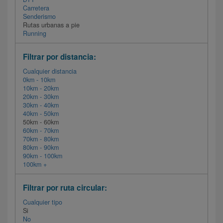
Carretera
Senderismo
Rutas urbanas a pie
Running
Filtrar por distancia:
Cualquier distancia
0km - 10km
10km - 20km
20km - 30km
30km - 40km
40km - 50km
50km - 60km
60km - 70km
70km - 80km
80km - 90km
90km - 100km
100km +
Filtrar por ruta circular:
Cualquier tipo
Si
No