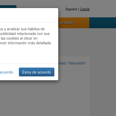
Español |
Català
Registrate ahora
Acceder
o funciona
Tus rutas
ca y analizar sus hábitos de
publicidad relacionada con sus
las cookies al clicar en
btener información más detallada
Ordenar por: Más recientes /
Dificultad
/
Valoración
 acuerdo
Estoy de acuerdo