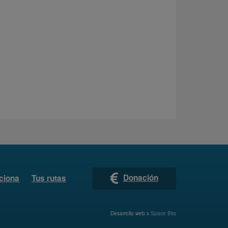
Donación
ciona
Tus rutas
Desarrollo web x
Space Bits