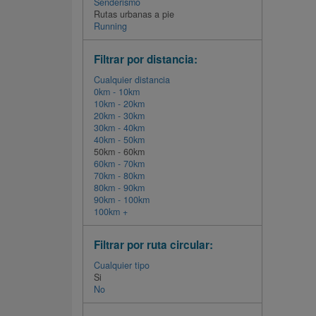
Senderismo
Rutas urbanas a pie
Running
Filtrar por distancia:
Cualquier distancia
0km - 10km
10km - 20km
20km - 30km
30km - 40km
40km - 50km
50km - 60km
60km - 70km
70km - 80km
80km - 90km
90km - 100km
100km +
Filtrar por ruta circular:
Cualquier tipo
Si
No