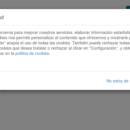
ad
or de rutas
Quieres ser colaborador?
Cóm
erceros para mejorar nuestros servicios, elaborar información estadísti
okies nos permite personalizar el contenido que ofrecemos y mostrarle 
todo” acepta el uso de todas las cookies. También puede rechazar todas 
ookies que desea instalar o rechazar al clicar en “Configuración”, y o
car en la
politica de cookies
.
No estoy de
nguna ruta con las características seleccionadas