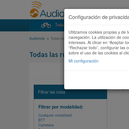
Configuración de privacid
Todas las rutas
Buscad
Utilizamos cookies propias y de t
navegación. La utilización de co
Audioruta
Todas las rutas
intereses. Al clicar en “Aceptar 
“Rechazar todo”, configurar las c
Todas las rutas
sobre el uso de las cookies al cli
Mi configuración
No hay ni
Filtrar las rutas
Filtrar por modalidad:
Cualquier modalidad
BTT
Carretera