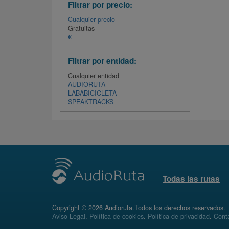
Filtrar por precio:
Cualquier precio
Gratuitas
€
Filtrar por entidad:
Cualquier entidad
AUDIORUTA
LABABICICLETA
SPEAKTRACKS
Todas las rutas
Copyright © 2026 Audioruta.Todos los derechos reservados.
Aviso Legal
.
Política de cookies
.
Política de privacidad
.
Conta