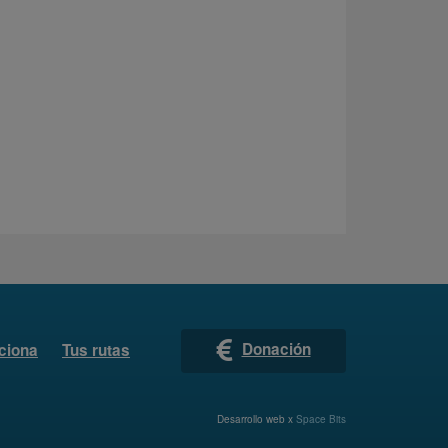
Donación
ciona
Tus rutas
Desarrollo web x
Space Bits