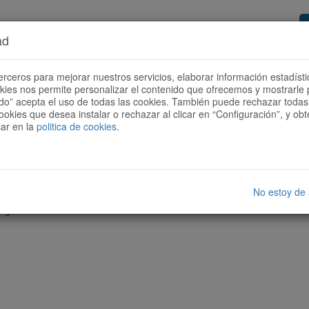
ad
or de rutas
Quieres ser colaborador?
Cóm
erceros para mejorar nuestros servicios, elaborar información estadísti
okies nos permite personalizar el contenido que ofrecemos y mostrarle 
todo” acepta el uso de todas las cookies. También puede rechazar todas 
ookies que desea instalar o rechazar al clicar en “Configuración”, y o
car en la
politica de cookies
.
No estoy de
nguna ruta con las características seleccionadas