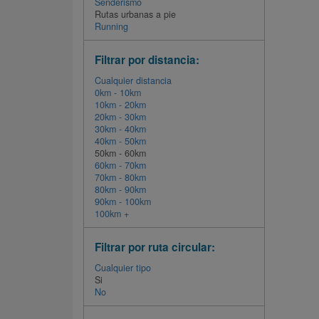
Senderismo
Rutas urbanas a pie
Running
Filtrar por distancia:
Cualquier distancia
0km - 10km
10km - 20km
20km - 30km
30km - 40km
40km - 50km
50km - 60km
60km - 70km
70km - 80km
80km - 90km
90km - 100km
100km +
Filtrar por ruta circular:
Cualquier tipo
Si
No