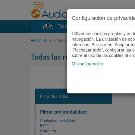
Configuración de privacid
Todas las rutas
Buscad
Utilizamos cookies propias y de t
navegación. La utilización de co
Audioruta
Todas las rutas
intereses. Al clicar en “Aceptar 
“Rechazar todo”, configurar las c
Todas las rutas
sobre el uso de las cookies al cli
Mi configuración
No hay ni
Filtrar las rutas
Filtrar por modalidad:
Cualquier modalidad
BTT
Carretera