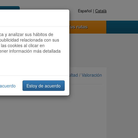
Español |
Català
Registrate ahora
Acceder
o funciona
Tus rutas
ca y analizar sus hábitos de
publicidad relacionada con sus
las cookies al clicar en
btener información más detallada
Ordenar por: Más recientes /
Dificultad
/
Valoración
 acuerdo
Estoy de acuerdo