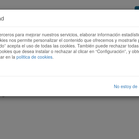
ad
or de rutas
Quieres ser colaborador?
Cóm
erceros para mejorar nuestros servicios, elaborar información estadísti
okies nos permite personalizar el contenido que ofrecemos y mostrarle 
todo” acepta el uso de todas las cookies. También puede rechazar todas 
ookies que desea instalar o rechazar al clicar en “Configuración”, y o
car en la
politica de cookies
.
No estoy de
nguna ruta con las características seleccionadas