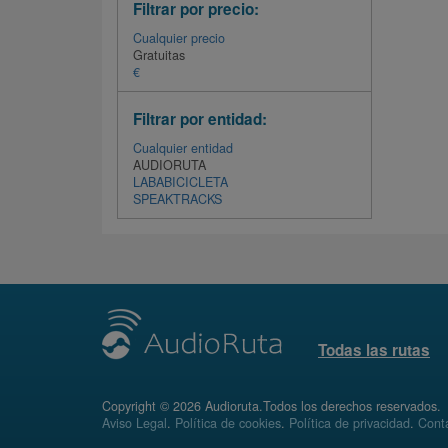
Filtrar por precio:
Cualquier precio
Gratuitas
€
Filtrar por entidad:
Cualquier entidad
AUDIORUTA
LABABICICLETA
SPEAKTRACKS
Todas las rutas
Copyright © 2026 Audioruta.Todos los derechos reservados.
Aviso Legal
.
Política de cookies
.
Política de privacidad
.
Conta