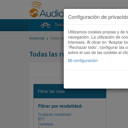
Configuración de privacid
Todas las rutas
Buscad
Utilizamos cookies propias y de t
navegación. La utilización de co
Audioruta
Todas las rutas
intereses. Al clicar en “Aceptar 
“Rechazar todo”, configurar las c
Todas las rutas
sobre el uso de las cookies al cli
Mi configuración
No hay ni
Filtrar las rutas
Filtrar por modalidad:
Cualquier modalidad
BTT
Carretera