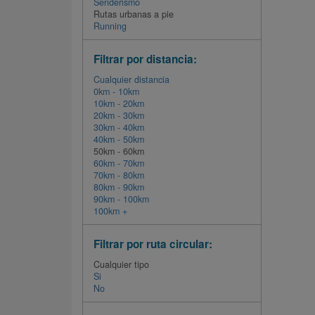
Senderismo
Rutas urbanas a pie
Running
Filtrar por distancia:
Cualquier distancia
0km - 10km
10km - 20km
20km - 30km
30km - 40km
40km - 50km
50km - 60km
60km - 70km
70km - 80km
80km - 90km
90km - 100km
100km +
Filtrar por ruta circular:
Cualquier tipo
Si
No