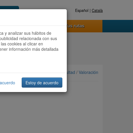
Español |
Català
Registrate ahora
Acceder
o funciona
Tus rutas
ca y analizar sus hábitos de
publicidad relacionada con sus
las cookies al clicar en
btener información más detallada
Ordenar por: Más recientes /
Dificultad
/
Valoración
 acuerdo
Estoy de acuerdo