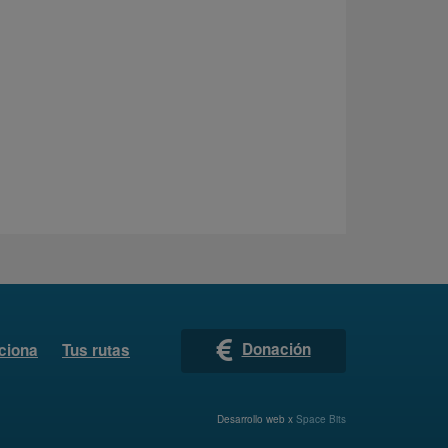
Donación
ciona
Tus rutas
Desarrollo web x
Space Bits