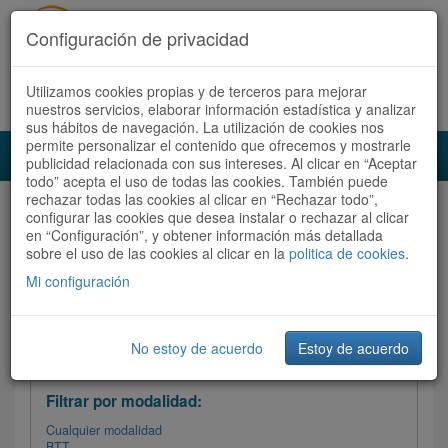
Configuración de privacidad
Utilizamos cookies propias y de terceros para mejorar
Español |
Català
Registrate ahora
Acceder
nuestros servicios, elaborar información estadística y analizar
sus hábitos de navegación. La utilización de cookies nos
permite personalizar el contenido que ofrecemos y mostrarle
Toggl
publicidad relacionada con sus intereses. Al clicar en “Aceptar
navig
todo” acepta el uso de todas las cookies. También puede
rechazar todas las cookies al clicar en “Rechazar todo”,
Audioruta
Todas las rutas
configurar las cookies que desea instalar o rechazar al clicar
en “Configuración”, y obtener información más detallada
sobre el uso de las cookies al clicar en la
Ordenar por: Más recientes /
politica de cookies
.
Todas las rutas
Dificultad
/
Valoración
Mi configuración
No estoy de acuerdo
Estoy de acuerdo
Filtrar las rutas
Filtrar por modalidad:
Cualquier modalidad
BTT