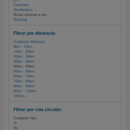
Carretera
Senderismo
Rutas urbanas a pie
Running
Filtrar por distancia:
Cualquier distancia
0km - 10km
10km - 20km
20km - 30km
30km - 40km
40km - 50km
50km - 60km
60km - 70km
70km - 80km
80km - 90km
90km - 100km
100km +
Filtrar por ruta circular:
Cualquier tipo
Si
No