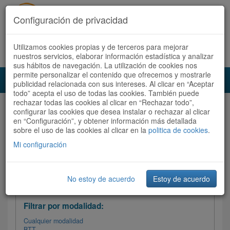
Configuración de privacidad
Utilizamos cookies propias y de terceros para mejorar
Español |
Català
Registrate ahora
Acceder
nuestros servicios, elaborar información estadística y analizar
sus hábitos de navegación. La utilización de cookies nos
permite personalizar el contenido que ofrecemos y mostrarle
Toggl
publicidad relacionada con sus intereses. Al clicar en “Aceptar
navig
todo” acepta el uso de todas las cookies. También puede
rechazar todas las cookies al clicar en “Rechazar todo”,
Audioruta
Todas las rutas
configurar las cookies que desea instalar o rechazar al clicar
en “Configuración”, y obtener información más detallada
sobre el uso de las cookies al clicar en la
Ordenar por: Más recientes /
politica de cookies
.
Todas las rutas
Dificultad
/
Valoración
Mi configuración
No estoy de acuerdo
Estoy de acuerdo
Filtrar las rutas
Filtrar por modalidad:
Cualquier modalidad
BTT