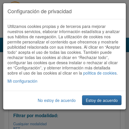
Configuración de privacidad
Utilizamos cookies propias y de terceros para mejorar
Español |
Català
Registrate ahora
Acceder
nuestros servicios, elaborar información estadística y analizar
sus hábitos de navegación. La utilización de cookies nos
permite personalizar el contenido que ofrecemos y mostrarle
Toggl
publicidad relacionada con sus intereses. Al clicar en “Aceptar
navig
todo” acepta el uso de todas las cookies. También puede
rechazar todas las cookies al clicar en “Rechazar todo”,
Audioruta
Todas las rutas
configurar las cookies que desea instalar o rechazar al clicar
en “Configuración”, y obtener información más detallada
sobre el uso de las cookies al clicar en la
Ordenar por: Más recientes /
politica de cookies
.
Todas las rutas
Dificultad
/
Valoración
Mi configuración
No estoy de acuerdo
Estoy de acuerdo
Filtrar las rutas
Filtrar por modalidad:
Cualquier modalidad
BTT