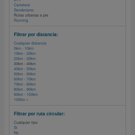
Carretera
Senderismo
Rutas urbanas a pie
Running
Filtrar por distancia:
Cualquier distancia
0km - 10km
10km - 20km
20km - 30km
30km - 40km
40km - 50km
50km - 60km
60km - 70km
70km - 80km
80km - 90km
90km - 100km
100km +
Filtrar por ruta circular:
Cualquier tipo
Si
No