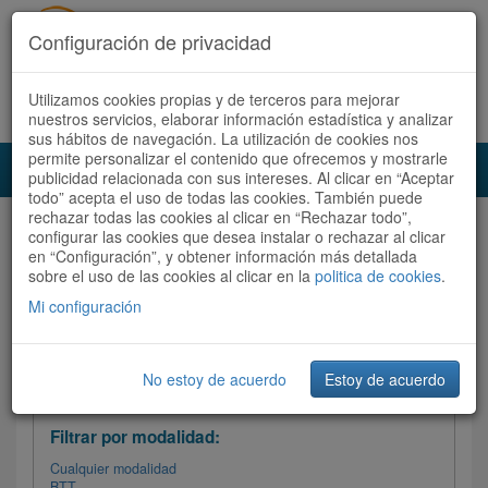
Configuración de privacidad
Utilizamos cookies propias y de terceros para mejorar
Español |
Català
Registrate ahora
Acceder
nuestros servicios, elaborar información estadística y analizar
sus hábitos de navegación. La utilización de cookies nos
permite personalizar el contenido que ofrecemos y mostrarle
Toggl
publicidad relacionada con sus intereses. Al clicar en “Aceptar
navig
todo” acepta el uso de todas las cookies. También puede
rechazar todas las cookies al clicar en “Rechazar todo”,
Audioruta
Todas las rutas
configurar las cookies que desea instalar o rechazar al clicar
en “Configuración”, y obtener información más detallada
sobre el uso de las cookies al clicar en la
Ordenar por: Más recientes /
politica de cookies
.
Todas las rutas
Dificultad
/
Valoración
Mi configuración
No estoy de acuerdo
Estoy de acuerdo
Filtrar las rutas
Filtrar por modalidad:
Cualquier modalidad
BTT