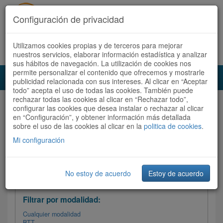
Configuración de privacidad
Utilizamos cookies propias y de terceros para mejorar
Español |
Català
Registrate ahora
Acceder
nuestros servicios, elaborar información estadística y analizar
sus hábitos de navegación. La utilización de cookies nos
permite personalizar el contenido que ofrecemos y mostrarle
Toggl
publicidad relacionada con sus intereses. Al clicar en “Aceptar
navig
todo” acepta el uso de todas las cookies. También puede
rechazar todas las cookies al clicar en “Rechazar todo”,
Audioruta
Todas las rutas
configurar las cookies que desea instalar o rechazar al clicar
en “Configuración”, y obtener información más detallada
sobre el uso de las cookies al clicar en la
Ordenar por: Más recientes /
politica de cookies
.
Todas las rutas
Dificultad
/
Valoración
Mi configuración
No estoy de acuerdo
Estoy de acuerdo
Filtrar las rutas
Filtrar por modalidad:
Cualquier modalidad
BTT