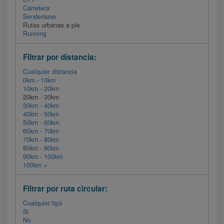
Carretera
Senderismo
Rutas urbanas a pie
Running
Filtrar por distancia:
Cualquier distancia
0km - 10km
10km - 20km
20km - 30km
30km - 40km
40km - 50km
50km - 60km
60km - 70km
70km - 80km
80km - 90km
90km - 100km
100km +
Filtrar por ruta circular:
Cualquier tipo
Si
No