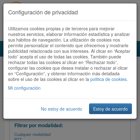
Configuración de privacidad
Utilizamos cookies propias y de terceros para mejorar
Español |
Català
Registrate ahora
Acceder
nuestros servicios, elaborar información estadística y analizar
sus hábitos de navegación. La utilización de cookies nos
permite personalizar el contenido que ofrecemos y mostrarle
Toggl
publicidad relacionada con sus intereses. Al clicar en “Aceptar
navig
todo” acepta el uso de todas las cookies. También puede
rechazar todas las cookies al clicar en “Rechazar todo”,
Audioruta
Todas las rutas
configurar las cookies que desea instalar o rechazar al clicar
en “Configuración”, y obtener información más detallada
sobre el uso de las cookies al clicar en la
Ordenar por: Más recientes /
politica de cookies
.
Todas las rutas
Dificultad
/
Valoración
Mi configuración
No estoy de acuerdo
Estoy de acuerdo
Filtrar las rutas
Filtrar por modalidad:
Cualquier modalidad
BTT