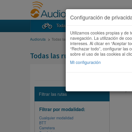
Configuración de privacid
Todas las rutas
Buscad
Utilizamos cookies propias y de t
navegación. La utilización de co
Audioruta
Todas las rutas
intereses. Al clicar en “Aceptar 
“Rechazar todo”, configurar las c
Todas las rutas
sobre el uso de las cookies al cli
Mi configuración
No hay ni
Filtrar las rutas
Filtrar por modalidad:
Cualquier modalidad
BTT
Carretera