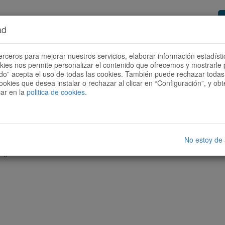
ad
or de rutas
Quieres ser colaborador?
Cóm
erceros para mejorar nuestros servicios, elaborar información estadísti
okies nos permite personalizar el contenido que ofrecemos y mostrarle 
todo” acepta el uso de todas las cookies. También puede rechazar todas 
ookies que desea instalar o rechazar al clicar en “Configuración”, y o
car en la
politica de cookies
.
No estoy de
nguna ruta con las características seleccionadas