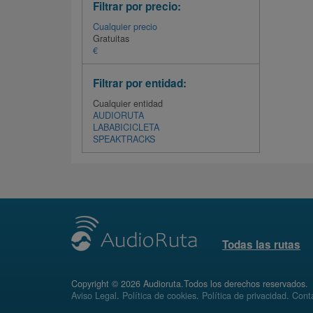
Filtrar por precio:
Cualquier precio
Gratuitas
€
Filtrar por entidad:
Cualquier entidad
AUDIORUTA
LABABICICLETA
SPEAKTRACKS
Todas las rutas
Copyright © 2026 Audioruta.Todos los derechos reservados.
Aviso Legal
.
Política de cookies
.
Política de privacidad
.
Conta