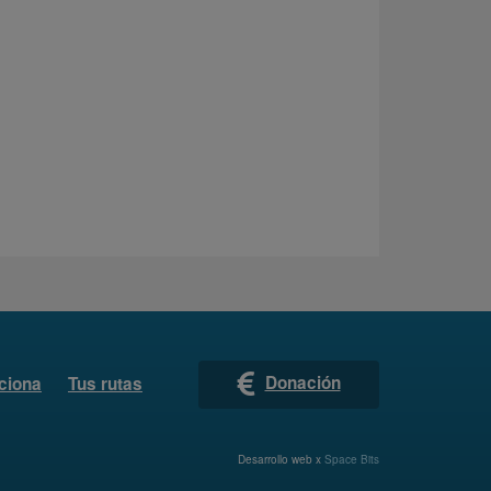
Donación
ciona
Tus rutas
Desarrollo web x
Space Bits