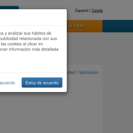
Español |
Català
Registrate ahora
Acceder
o funciona
Tus rutas
ca y analizar sus hábitos de
publicidad relacionada con sus
las cookies al clicar en
btener información más detallada
Ordenar por: Más recientes /
Dificultad
/
Valoración
 acuerdo
Estoy de acuerdo