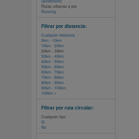
Senderismo
Rutas urbanas a pie
Running
Filtrar por distancia:
Cualquier distancia
0km - 10km
10km - 20km
20km - 30km
30km - 40km
40km - 50km
50km - 60km
60km - 70km
70km - 80km
80km - 90km
90km - 100km
100km +
Filtrar por ruta circular:
Cualquier tipo
Si
No