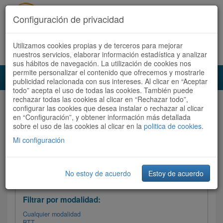
Configuración de privacidad
Utilizamos cookies propias y de terceros para mejorar
Español |
Català
Registrate ahora
Acceder
nuestros servicios, elaborar información estadística y analizar
sus hábitos de navegación. La utilización de cookies nos
permite personalizar el contenido que ofrecemos y mostrarle
Toggl
publicidad relacionada con sus intereses. Al clicar en “Aceptar
navig
todo” acepta el uso de todas las cookies. También puede
rechazar todas las cookies al clicar en “Rechazar todo”,
Audioruta
Todas las rutas
configurar las cookies que desea instalar o rechazar al clicar
en “Configuración”, y obtener información más detallada
sobre el uso de las cookies al clicar en la
Ordenar por: Más recientes /
politica de cookies
.
Todas las rutas
Dificultad
/
Valoración
Mi configuración
No estoy de acuerdo
Estoy de acuerdo
Filtrar las rutas
Filtrar por modalidad:
Cualquier modalidad
BTT