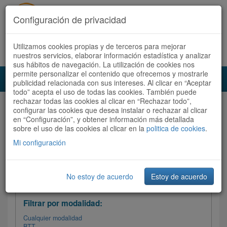
Configuración de privacidad
Utilizamos cookies propias y de terceros para mejorar
Español |
Català
Registrate ahora
Acceder
nuestros servicios, elaborar información estadística y analizar
sus hábitos de navegación. La utilización de cookies nos
permite personalizar el contenido que ofrecemos y mostrarle
Toggl
publicidad relacionada con sus intereses. Al clicar en “Aceptar
navig
todo” acepta el uso de todas las cookies. También puede
rechazar todas las cookies al clicar en “Rechazar todo”,
Audioruta
Todas las rutas
configurar las cookies que desea instalar o rechazar al clicar
en “Configuración”, y obtener información más detallada
sobre el uso de las cookies al clicar en la
Ordenar por: Más recientes /
politica de cookies
.
Todas las rutas
Dificultad
/
Valoración
Mi configuración
No estoy de acuerdo
Estoy de acuerdo
Filtrar las rutas
Filtrar por modalidad:
Cualquier modalidad
BTT