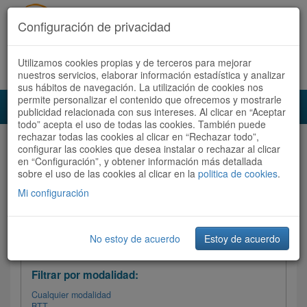
Configuración de privacidad
Utilizamos cookies propias y de terceros para mejorar
Español |
Català
Registrate ahora
Acceder
nuestros servicios, elaborar información estadística y analizar
sus hábitos de navegación. La utilización de cookies nos
permite personalizar el contenido que ofrecemos y mostrarle
Toggl
publicidad relacionada con sus intereses. Al clicar en “Aceptar
navig
todo” acepta el uso de todas las cookies. También puede
rechazar todas las cookies al clicar en “Rechazar todo”,
Audioruta
Todas las rutas
configurar las cookies que desea instalar o rechazar al clicar
en “Configuración”, y obtener información más detallada
sobre el uso de las cookies al clicar en la
Ordenar por: Más recientes /
politica de cookies
.
Todas las rutas
Dificultad
/
Valoración
Mi configuración
No estoy de acuerdo
Estoy de acuerdo
Filtrar las rutas
Filtrar por modalidad:
Cualquier modalidad
BTT