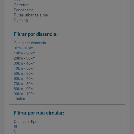
Carretera
Senderismo
Rutas urbanas a pie
Running
Filtrar por distancia:
Cualquier distancia
0km - 10km
10km - 20km
20km - 30km
30km - 40km
40km - 50km
50km - 60km
60km - 70km
70km - 80km
80km - 90km
90km - 100km
100km +
Filtrar por ruta circular:
Cualquier tipo
Si
No