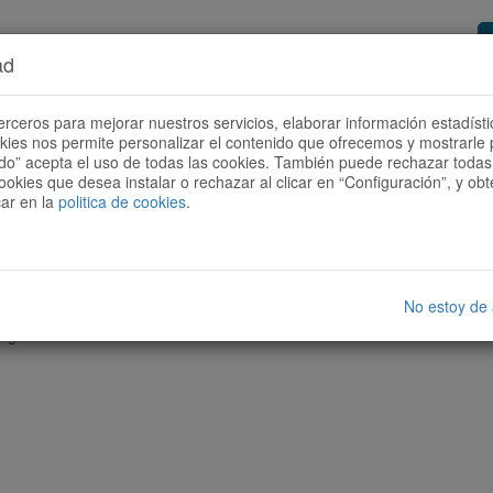
ad
or de rutas
Quieres ser colaborador?
Cóm
erceros para mejorar nuestros servicios, elaborar información estadísti
okies nos permite personalizar el contenido que ofrecemos y mostrarle 
todo” acepta el uso de todas las cookies. También puede rechazar todas 
ookies que desea instalar o rechazar al clicar en “Configuración”, y o
car en la
politica de cookies
.
No estoy de
nguna ruta con las características seleccionadas