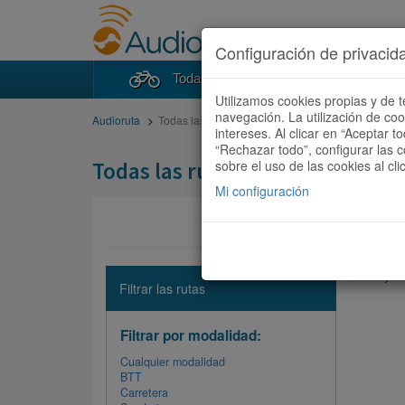
Configuración de privacid
Todas las rutas
Buscad
Utilizamos cookies propias y de t
navegación. La utilización de co
Audioruta
Todas las rutas
intereses. Al clicar en “Aceptar 
“Rechazar todo”, configurar las c
Todas las rutas
sobre el uso de las cookies al cli
Mi configuración
No hay ni
Filtrar las rutas
Filtrar por modalidad:
Cualquier modalidad
BTT
Carretera