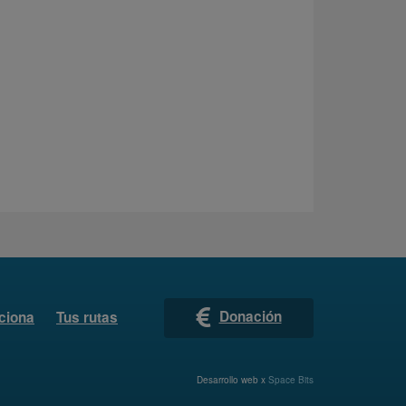
Donación
ciona
Tus rutas
Desarrollo web x
Space Bits