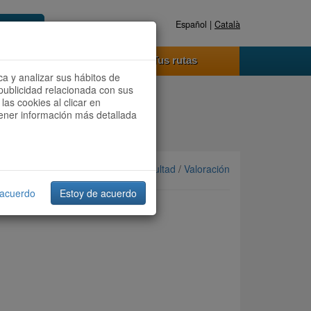
Español |
Català
Registrate ahora
Acceder
o funciona
Tus rutas
ca y analizar sus hábitos de
publicidad relacionada con sus
las cookies al clicar en
btener información más detallada
Ordenar por: Más recientes /
Dificultad
/
Valoración
 acuerdo
Estoy de acuerdo