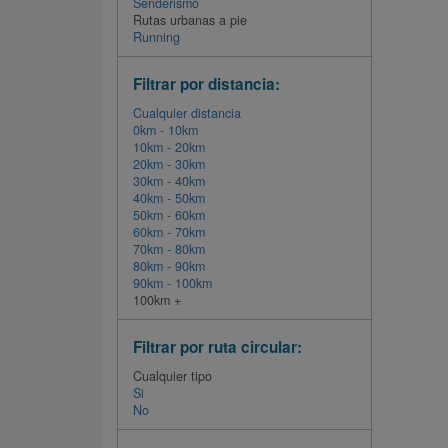
Senderismo
Rutas urbanas a pie
Running
Filtrar por distancia:
Cualquier distancia
0km - 10km
10km - 20km
20km - 30km
30km - 40km
40km - 50km
50km - 60km
60km - 70km
70km - 80km
80km - 90km
90km - 100km
100km +
Filtrar por ruta circular:
Cualquier tipo
Si
No