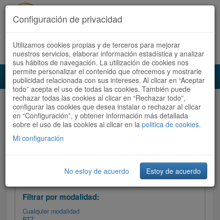
Configuración de privacidad
Utilizamos cookies propias y de terceros para mejorar
Español |
Català
Registrate ahora
Acceder
nuestros servicios, elaborar información estadística y analizar
sus hábitos de navegación. La utilización de cookies nos
permite personalizar el contenido que ofrecemos y mostrarle
Toggl
publicidad relacionada con sus intereses. Al clicar en “Aceptar
navig
todo” acepta el uso de todas las cookies. También puede
rechazar todas las cookies al clicar en “Rechazar todo”,
Audioruta
Todas las rutas
configurar las cookies que desea instalar o rechazar al clicar
en “Configuración”, y obtener información más detallada
sobre el uso de las cookies al clicar en la
Ordenar por: Más recientes /
politica de cookies
.
Todas las rutas
Dificultad
/
Valoración
Mi configuración
No estoy de acuerdo
Estoy de acuerdo
Filtrar las rutas
Filtrar por modalidad:
Cualquier modalidad
BTT