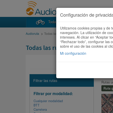
Configuración de privacid
Todas las rutas
Buscad
Utilizamos cookies propias y de t
navegación. La utilización de co
Audioruta
Todas las rutas
intereses. Al clicar en “Aceptar 
“Rechazar todo”, configurar las c
Todas las rutas
sobre el uso de las cookies al cli
Mi configuración
FREE
Filtrar las rutas
Rutas u
Ruta g
Filtrar por modalidad:
Cualquier modalidad
BTT
Carretera