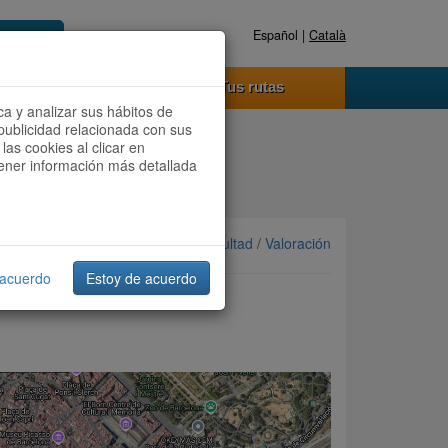
Español |
Català
Registrate ahora
Acceder
o funciona
Tus rutas
ca y analizar sus hábitos de
publicidad relacionada con sus
las cookies al clicar en
btener información más detallada
Ordenar por: Más recientes /
Dificultad
/
Valoración
 acuerdo
Estoy de acuerdo
 BARRIO GÓTICO