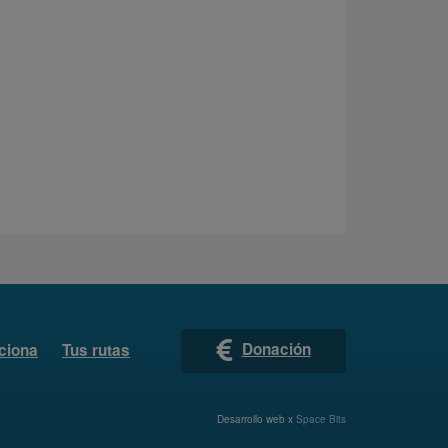
Donación
ciona
Tus rutas
Desarrollo web x
Space Bits