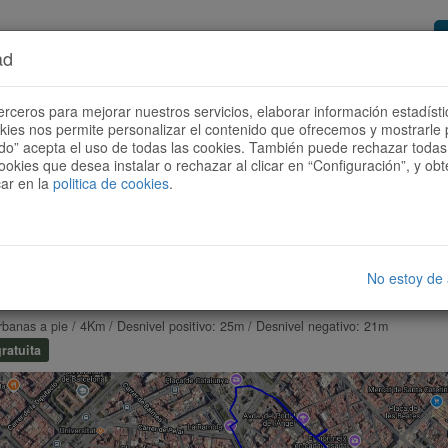
ad
or de rutas
Quieres ser colaborador?
Cóm
erceros para mejorar nuestros servicios, elaborar información estadísti
okies nos permite personalizar el contenido que ofrecemos y mostrarle 
todo” acepta el uso de todas las cookies. También puede rechazar todas 
ookies que desea instalar o rechazar al clicar en “Configuración”, y o
car en la
politica de cookies
.
No estoy de
 TOUR BARCELONA 1 AUDIO-GUIADO. LAS RAMBLAS Y EL
rbanas a pie / 4Km / Desnivel positivo: 25m / Desnivel negativo: 21m
ratuita