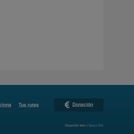
Donación
ciona
Tus rutas
Desarrollo web x
Space Bits