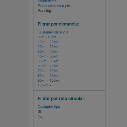
Senderismo
Rutas urbanas a pie
Running
Filtrar por distancia:
Cualquier distancia
0km - 10km
10km - 20km
20km - 30km
30km - 40km
40km - 50km
50km - 60km
60km - 70km
70km - 80km
80km - 90km
90km - 100km
100km +
Filtrar por ruta circular:
Cualquier tipo
Si
No