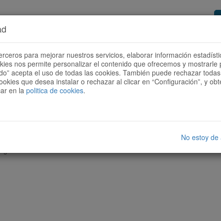
ad
or de rutas
Quieres ser colaborador?
Cóm
erceros para mejorar nuestros servicios, elaborar información estadísti
okies nos permite personalizar el contenido que ofrecemos y mostrarle 
todo” acepta el uso de todas las cookies. También puede rechazar todas 
ookies que desea instalar o rechazar al clicar en “Configuración”, y o
car en la
politica de cookies
.
No estoy de
nguna ruta con las características seleccionadas