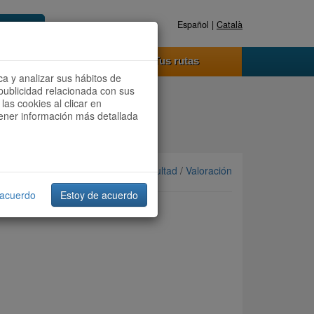
Español |
Català
Registrate ahora
Acceder
o funciona
Tus rutas
ca y analizar sus hábitos de
publicidad relacionada con sus
las cookies al clicar en
btener información más detallada
Ordenar por: Más recientes /
Dificultad
/
Valoración
 acuerdo
Estoy de acuerdo