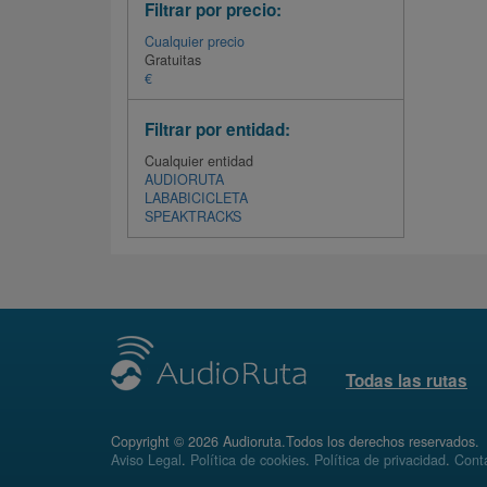
Filtrar por precio:
Cualquier precio
Gratuitas
€
Filtrar por entidad:
Cualquier entidad
AUDIORUTA
LABABICICLETA
SPEAKTRACKS
Todas las rutas
Copyright © 2026 Audioruta.Todos los derechos reservados.
Aviso Legal
.
Política de cookies
.
Política de privacidad
.
Conta