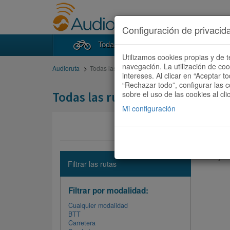
Configuración de privacid
Todas las rutas
Buscad
Utilizamos cookies propias y de t
navegación. La utilización de co
Audioruta
Todas las rutas
intereses. Al clicar en “Aceptar 
“Rechazar todo”, configurar las c
Todas las rutas
sobre el uso de las cookies al cli
Mi configuración
No hay ni
Filtrar las rutas
Filtrar por modalidad:
Cualquier modalidad
BTT
Carretera