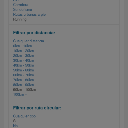
Carretera
Senderismo
Rutas urbanas a pie
Running
Filtrar por distancia:
Cualquier distancia
0km - 10km
10km - 20km
20km - 30km
30km - 40km
40km - 50km
50km - 60km
60km - 70km
70km - 80km
80km - 90km
90km - 100km
100km +
Filtrar por ruta circular:
Cualquier tipo
Si
No