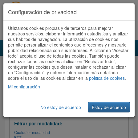
Configuración de privacidad
Utilizamos cookies propias y de terceros para mejorar
Español |
Català
Registrate ahora
Acceder
nuestros servicios, elaborar información estadística y analizar
sus hábitos de navegación. La utilización de cookies nos
permite personalizar el contenido que ofrecemos y mostrarle
Toggl
publicidad relacionada con sus intereses. Al clicar en “Aceptar
navig
todo” acepta el uso de todas las cookies. También puede
rechazar todas las cookies al clicar en “Rechazar todo”,
Audioruta
Todas las rutas
configurar las cookies que desea instalar o rechazar al clicar
en “Configuración”, y obtener información más detallada
sobre el uso de las cookies al clicar en la
Ordenar por: Más recientes /
politica de cookies
.
Todas las rutas
Dificultad
/
Valoración
Mi configuración
No estoy de acuerdo
Estoy de acuerdo
Filtrar las rutas
Filtrar por modalidad:
Cualquier modalidad
BTT