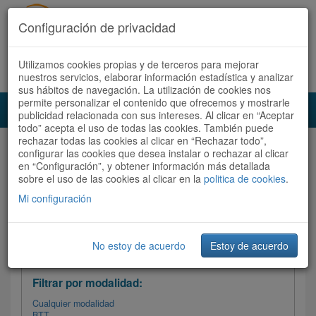
Configuración de privacidad
Utilizamos cookies propias y de terceros para mejorar
Español |
Català
Registrate ahora
Acceder
nuestros servicios, elaborar información estadística y analizar
sus hábitos de navegación. La utilización de cookies nos
permite personalizar el contenido que ofrecemos y mostrarle
Toggl
publicidad relacionada con sus intereses. Al clicar en “Aceptar
navig
todo” acepta el uso de todas las cookies. También puede
rechazar todas las cookies al clicar en “Rechazar todo”,
Audioruta
Todas las rutas
configurar las cookies que desea instalar o rechazar al clicar
en “Configuración”, y obtener información más detallada
sobre el uso de las cookies al clicar en la
Ordenar por: Más recientes /
politica de cookies
.
Todas las rutas
Dificultad
/
Valoración
Mi configuración
No estoy de acuerdo
Estoy de acuerdo
Filtrar las rutas
Filtrar por modalidad:
Cualquier modalidad
BTT