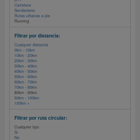
Carretera
Senderismo
Rutas urbanas a pie
Running
Filtrar por distancia:
Cualquier distancia
0km - 10km
10km - 20km
20km - 30km
30km - 40km
40km - 50km
50km - 60km
60km - 70km
70km - 80km
80km - 90km
90km - 100km
100km +
Filtrar por ruta circular:
Cualquier tipo
Si
No