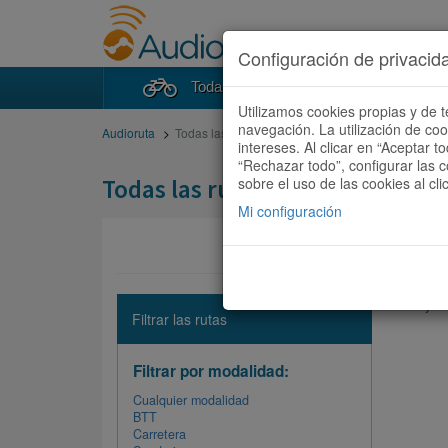
Configuración de privacid
Todas las rutas
Buscad
Utilizamos cookies propias y de t
navegación. La utilización de co
Audioruta
Todas las rutas
intereses. Al clicar en “Aceptar 
“Rechazar todo”, configurar las c
Todas las rutas
sobre el uso de las cookies al cli
Mi configuración
No hay ni
Filtrar las rutas
Filtrar por modalidad:
Cualquier modalidad
BTT
Carretera