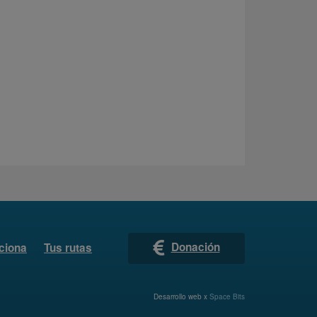
Donación
ciona
Tus rutas
Desarrollo web x
Space Bits