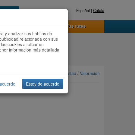
Español |
Català
Registrate ahora
Acceder
o funciona
Tus rutas
ca y analizar sus hábitos de
publicidad relacionada con sus
las cookies al clicar en
btener información más detallada
Ordenar por: Más recientes /
Dificultad
/
Valoración
 acuerdo
Estoy de acuerdo