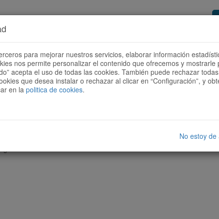
ad
or de rutas
Quieres ser colaborador?
Cóm
erceros para mejorar nuestros servicios, elaborar información estadísti
okies nos permite personalizar el contenido que ofrecemos y mostrarle 
todo” acepta el uso de todas las cookies. También puede rechazar todas 
ookies que desea instalar o rechazar al clicar en “Configuración”, y o
car en la
politica de cookies
.
No estoy de
nguna ruta con las características seleccionadas