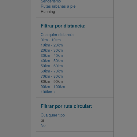
Senderismo
Rutas urbanas a pie
Running
Filtrar por distancia:
Cualquier distancia
0km - 10km
10km - 20km
20km - 30km
30km - 40km
40km - 50km
50km - 60km
60km - 70km
70km - 80km
80km - 90km
90km - 100km
100km +
Filtrar por ruta circular:
Cualquier tipo
Si
No