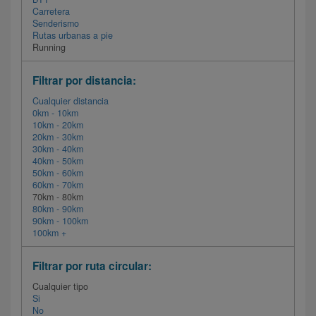
Carretera
Senderismo
Rutas urbanas a pie
Running
Filtrar por distancia:
Cualquier distancia
0km - 10km
10km - 20km
20km - 30km
30km - 40km
40km - 50km
50km - 60km
60km - 70km
70km - 80km
80km - 90km
90km - 100km
100km +
Filtrar por ruta circular:
Cualquier tipo
Si
No