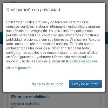
Configuración de privacidad
Utilizamos cookies propias y de terceros para mejorar
Español |
Català
Registrate ahora
Acceder
nuestros servicios, elaborar información estadística y analizar
sus hábitos de navegación. La utilización de cookies nos
permite personalizar el contenido que ofrecemos y mostrarle
Toggl
publicidad relacionada con sus intereses. Al clicar en “Aceptar
navig
todo” acepta el uso de todas las cookies. También puede
rechazar todas las cookies al clicar en “Rechazar todo”,
Audioruta
Todas las rutas
configurar las cookies que desea instalar o rechazar al clicar
en “Configuración”, y obtener información más detallada
sobre el uso de las cookies al clicar en la
Ordenar por: Más recientes /
politica de cookies
.
Todas las rutas
Dificultad
/
Valoración
Mi configuración
No estoy de acuerdo
Estoy de acuerdo
Filtrar las rutas
Filtrar por modalidad:
Cualquier modalidad
BTT