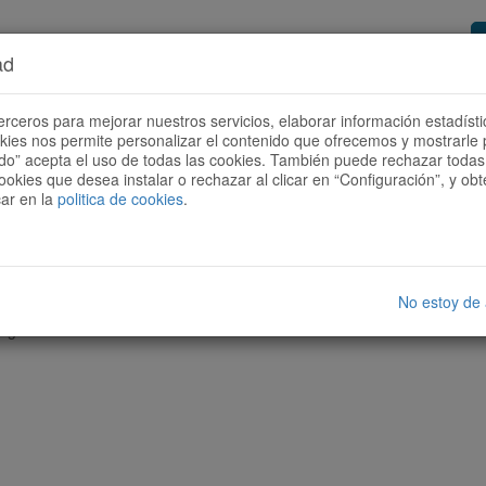
ad
or de rutas
Quieres ser colaborador?
Cóm
erceros para mejorar nuestros servicios, elaborar información estadísti
okies nos permite personalizar el contenido que ofrecemos y mostrarle 
todo” acepta el uso de todas las cookies. También puede rechazar todas 
ookies que desea instalar o rechazar al clicar en “Configuración”, y o
car en la
politica de cookies
.
No estoy de
nguna ruta con las características seleccionadas