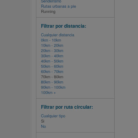
Senderismo
Rutas urbanas a pie
Running
Filtrar por distancia:
Cualquier distancia
0km - 10km
10km - 20km
20km - 30km
30km - 40km
40km - 50km
50km - 60km
60km - 70km
70km - 80km
80km - 90km
90km - 100km
100km +
Filtrar por ruta circular:
Cualquier tipo
Si
No