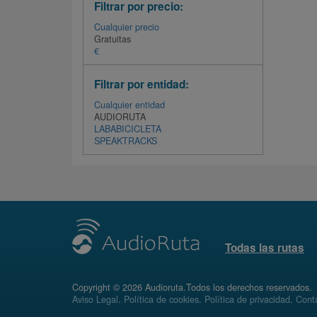
Filtrar por precio:
Cualquier precio
Gratuitas
€
Filtrar por entidad:
Cualquier entidad
AUDIORUTA
LABABICICLETA
SPEAKTRACKS
Todas las rutas
Copyright © 2026 Audioruta.Todos los derechos reservados.
Aviso Legal
.
Política de cookies
.
Política de privacidad
.
Conta