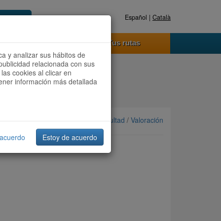
Español |
Català
Registrate ahora
Acceder
o funciona
Tus rutas
ca y analizar sus hábitos de
publicidad relacionada con sus
las cookies al clicar en
btener información más detallada
Ordenar por: Más recientes /
Dificultad
/
Valoración
 acuerdo
Estoy de acuerdo