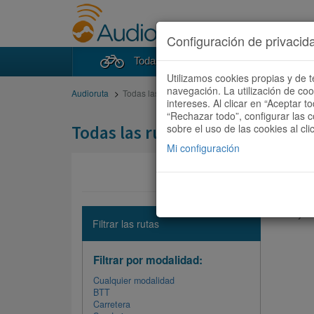
Configuración de privacid
Todas las rutas
Buscad
Utilizamos cookies propias y de t
navegación. La utilización de co
Audioruta
Todas las rutas
intereses. Al clicar en “Aceptar 
“Rechazar todo”, configurar las c
Todas las rutas
sobre el uso de las cookies al cli
Mi configuración
No hay ni
Filtrar las rutas
Filtrar por modalidad:
Cualquier modalidad
BTT
Carretera