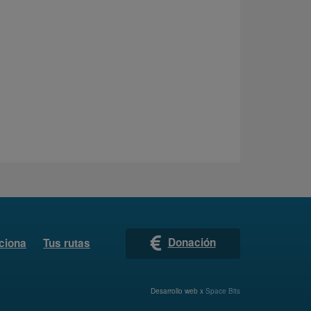
Donación
ciona
Tus rutas
Desarrollo web x
Space Bits