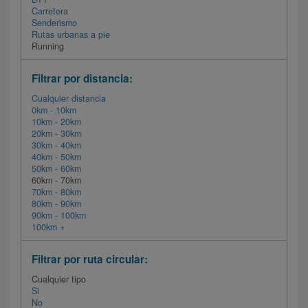
Carretera
Senderismo
Rutas urbanas a pie
Running
Filtrar por distancia:
Cualquier distancia
0km - 10km
10km - 20km
20km - 30km
30km - 40km
40km - 50km
50km - 60km
60km - 70km
70km - 80km
80km - 90km
90km - 100km
100km +
Filtrar por ruta circular:
Cualquier tipo
Si
No