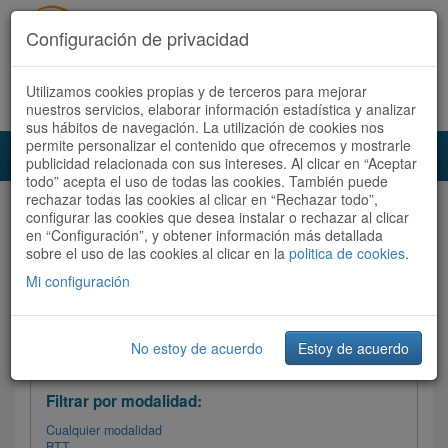
Configuración de privacidad
Utilizamos cookies propias y de terceros para mejorar
Español |
Català
Registrate ahora
Acceder
nuestros servicios, elaborar información estadística y analizar
sus hábitos de navegación. La utilización de cookies nos
permite personalizar el contenido que ofrecemos y mostrarle
Toggl
publicidad relacionada con sus intereses. Al clicar en “Aceptar
navig
todo” acepta el uso de todas las cookies. También puede
rechazar todas las cookies al clicar en “Rechazar todo”,
Audioruta
Todas las rutas
configurar las cookies que desea instalar o rechazar al clicar
en “Configuración”, y obtener información más detallada
sobre el uso de las cookies al clicar en la
Ordenar por: Más recientes /
politica de cookies
.
Todas las rutas
Dificultad
/
Valoración
Mi configuración
No estoy de acuerdo
Estoy de acuerdo
Filtrar las rutas
Filtrar por modalidad:
Cualquier modalidad
BTT