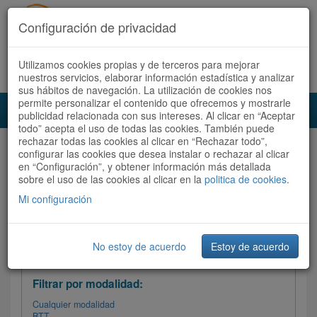
Configuración de privacidad
Utilizamos cookies propias y de terceros para mejorar
Español |
Català
Registrate ahora
Acceder
nuestros servicios, elaborar información estadística y analizar
sus hábitos de navegación. La utilización de cookies nos
permite personalizar el contenido que ofrecemos y mostrarle
Toggl
publicidad relacionada con sus intereses. Al clicar en “Aceptar
navig
todo” acepta el uso de todas las cookies. También puede
rechazar todas las cookies al clicar en “Rechazar todo”,
Audioruta
Todas las rutas
configurar las cookies que desea instalar o rechazar al clicar
en “Configuración”, y obtener información más detallada
sobre el uso de las cookies al clicar en la
Ordenar por: Más recientes /
politica de cookies
.
Todas las rutas
Dificultad
/
Valoración
Mi configuración
No estoy de acuerdo
Estoy de acuerdo
Filtrar las rutas
Filtrar por modalidad:
Cualquier modalidad
BTT