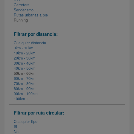
Carretera
Senderismo
Rutas urbanas a pie
Running
Filtrar por distancia:
Cualquier distancia
0km - 10km
10km - 20km
20km - 30km
30km - 40km
40km - 50km
50km - 60km
60km - 70km
70km - 80km
80km - 90km
90km - 100km
100km +
Filtrar por ruta circular:
Cualquier tipo
Si
No