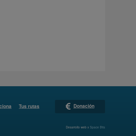
Donación
ciona
Tus rutas
Desarrollo web x
Space Bits