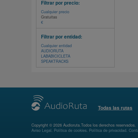
Filtrar por precio:
Cualquier precio
Gratuitas
€
Filtrar por entidad:
Cualquier entidad
AUDIORUTA
LABABICICLETA
SPEAKTRACKS
Todas las rutas
Copyright © 2026 Audioruta.Todos los derechos reservados.
Aviso Legal
.
Política de cookies
.
Política de privacidad
.
Conta