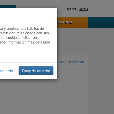
Español |
Català
Registrate ahora
Acceder
o funciona
Tus rutas
ca y analizar sus hábitos de
publicidad relacionada con sus
las cookies al clicar en
btener información más detallada
Ordenar por: Más recientes /
Dificultad
/
Valoración
 acuerdo
Estoy de acuerdo