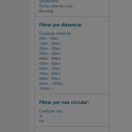
Senderismo
Rutas urbanas a pie
Running
Filtrar por distancia:
Cualquier distancia
0km - 10km
10km - 20km
20km - 30km
30km - 40km
40km - 50km
50km - 60km
60km - 70km
70km - 80km
80km - 90km
90km - 100km
100km +
Filtrar por ruta circular:
Cualquier tipo
Si
No