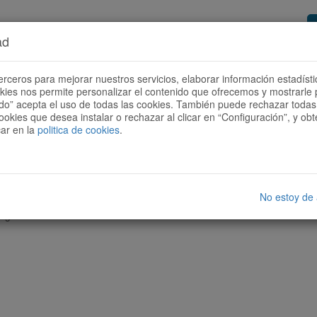
ad
or de rutas
Quieres ser colaborador?
Cóm
erceros para mejorar nuestros servicios, elaborar información estadísti
okies nos permite personalizar el contenido que ofrecemos y mostrarle 
todo” acepta el uso de todas las cookies. También puede rechazar todas 
ookies que desea instalar o rechazar al clicar en “Configuración”, y o
car en la
politica de cookies
.
No estoy de
nguna ruta con las características seleccionadas