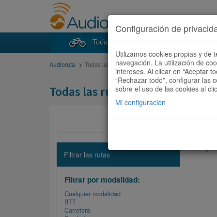
Configuración de privacid
Todas las rutas
Buscad
Utilizamos cookies propias y de t
navegación. La utilización de co
Audioruta
Todas las rutas
intereses. Al clicar en “Aceptar 
“Rechazar todo”, configurar las c
Todas las rutas
sobre el uso de las cookies al cli
Mi configuración
No hay ni
Filtrar las rutas
Filtrar por modalidad:
Cualquier modalidad
BTT
Carretera