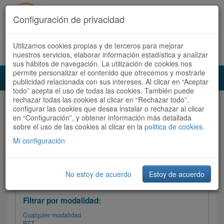
Configuración de privacidad
Utilizamos cookies propias y de terceros para mejorar
Español |
Català
Registrate ahora
Acceder
nuestros servicios, elaborar información estadística y analizar
sus hábitos de navegación. La utilización de cookies nos
permite personalizar el contenido que ofrecemos y mostrarle
Toggl
publicidad relacionada con sus intereses. Al clicar en “Aceptar
navig
todo” acepta el uso de todas las cookies. También puede
rechazar todas las cookies al clicar en “Rechazar todo”,
Audioruta
Todas las rutas
configurar las cookies que desea instalar o rechazar al clicar
en “Configuración”, y obtener información más detallada
sobre el uso de las cookies al clicar en la
Ordenar por: Más recientes /
politica de cookies
.
Todas las rutas
Dificultad
/
Valoración
Mi configuración
No estoy de acuerdo
Estoy de acuerdo
Filtrar las rutas
Filtrar por modalidad:
Cualquier modalidad
BTT