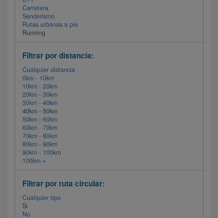
Carretera
Senderismo
Rutas urbanas a pie
Running
Filtrar por distancia:
Cualquier distancia
0km - 10km
10km - 20km
20km - 30km
30km - 40km
40km - 50km
50km - 60km
60km - 70km
70km - 80km
80km - 90km
90km - 100km
100km +
Filtrar por ruta circular:
Cualquier tipo
Si
No