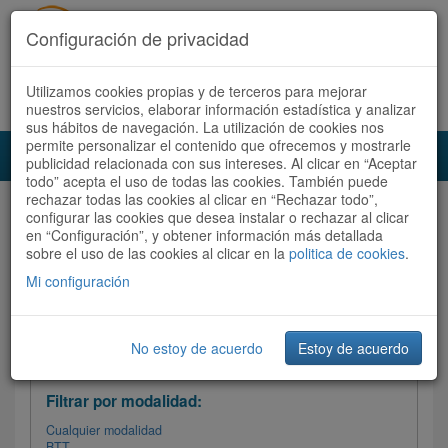
Configuración de privacidad
Utilizamos cookies propias y de terceros para mejorar
Español |
Català
Registrate ahora
Acceder
nuestros servicios, elaborar información estadística y analizar
sus hábitos de navegación. La utilización de cookies nos
permite personalizar el contenido que ofrecemos y mostrarle
Toggl
publicidad relacionada con sus intereses. Al clicar en “Aceptar
navig
todo” acepta el uso de todas las cookies. También puede
rechazar todas las cookies al clicar en “Rechazar todo”,
Audioruta
Todas las rutas
configurar las cookies que desea instalar o rechazar al clicar
en “Configuración”, y obtener información más detallada
sobre el uso de las cookies al clicar en la
Ordenar por: Más recientes /
politica de cookies
.
Todas las rutas
Dificultad
/
Valoración
Mi configuración
No estoy de acuerdo
Estoy de acuerdo
Filtrar las rutas
Filtrar por modalidad:
Cualquier modalidad
BTT