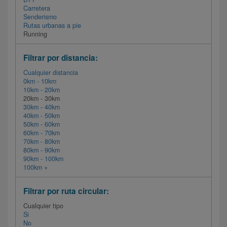
Carretera
Senderismo
Rutas urbanas a pie
Running
Filtrar por distancia:
Cualquier distancia
0km - 10km
10km - 20km
20km - 30km
30km - 40km
40km - 50km
50km - 60km
60km - 70km
70km - 80km
80km - 90km
90km - 100km
100km +
Filtrar por ruta circular:
Cualquier tipo
Si
No