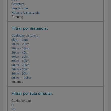
Carretera
Senderismo
Rutas urbanas a pie
Running
Filtrar por distancia:
Cualquier distancia
0km - 10km
10km - 20km
20km - 30km
30km - 40km
40km - 50km
50km - 60km
60km - 70km
70km - 80km
80km - 90km
90km - 100km
100km +
Filtrar por ruta circular:
Cualquier tipo
Si
No