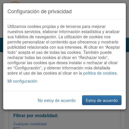
Configuración de privacidad
Utilizamos cookies propias y de terceros para mejorar
Español |
Català
Registrate ahora
Acceder
nuestros servicios, elaborar información estadística y analizar
sus hábitos de navegación. La utilización de cookies nos
permite personalizar el contenido que ofrecemos y mostrarle
Toggl
publicidad relacionada con sus intereses. Al clicar en “Aceptar
navig
todo” acepta el uso de todas las cookies. También puede
rechazar todas las cookies al clicar en “Rechazar todo”,
Audioruta
Todas las rutas
configurar las cookies que desea instalar o rechazar al clicar
en “Configuración”, y obtener información más detallada
sobre el uso de las cookies al clicar en la
Ordenar por: Más recientes /
politica de cookies
.
Todas las rutas
Dificultad
/
Valoración
Mi configuración
No estoy de acuerdo
Estoy de acuerdo
Filtrar las rutas
Filtrar por modalidad:
Cualquier modalidad
BTT