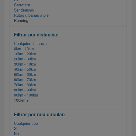
Carretera
Senderismo
Rutas urbanas a pie
Running
Filtrar por distancia:
Cualquier distancia
0km - 10km
10km - 20km
20km - 30km
30km - 40km
40km - 50km
50km - 60km
60km - 70km
70km - 80km
80km - 90km
90km - 100km
100km +
Filtrar por ruta circular:
Cualquier tipo
Si
No