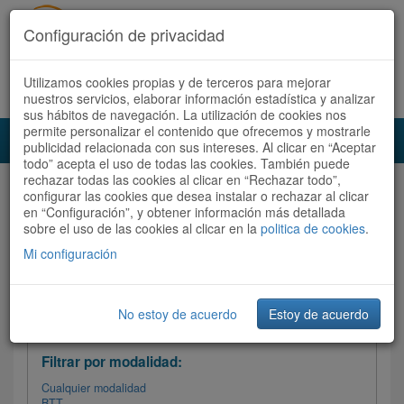
Configuración de privacidad
Utilizamos cookies propias y de terceros para mejorar
Español |
Català
Registrate ahora
Acceder
nuestros servicios, elaborar información estadística y analizar
sus hábitos de navegación. La utilización de cookies nos
permite personalizar el contenido que ofrecemos y mostrarle
Toggl
publicidad relacionada con sus intereses. Al clicar en “Aceptar
navig
todo” acepta el uso de todas las cookies. También puede
rechazar todas las cookies al clicar en “Rechazar todo”,
Audioruta
Todas las rutas
configurar las cookies que desea instalar o rechazar al clicar
en “Configuración”, y obtener información más detallada
sobre el uso de las cookies al clicar en la
Ordenar por: Más recientes /
politica de cookies
.
Todas las rutas
Dificultad
/
Valoración
Mi configuración
No estoy de acuerdo
Estoy de acuerdo
Filtrar las rutas
Filtrar por modalidad:
Cualquier modalidad
BTT