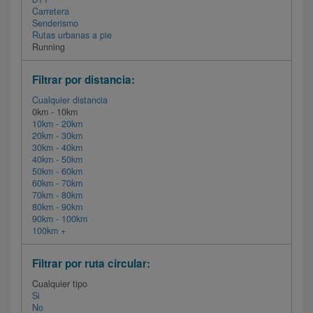
Carretera
Senderismo
Rutas urbanas a pie
Running
Filtrar por distancia:
Cualquier distancia
0km - 10km
10km - 20km
20km - 30km
30km - 40km
40km - 50km
50km - 60km
60km - 70km
70km - 80km
80km - 90km
90km - 100km
100km +
Filtrar por ruta circular:
Cualquier tipo
Si
No