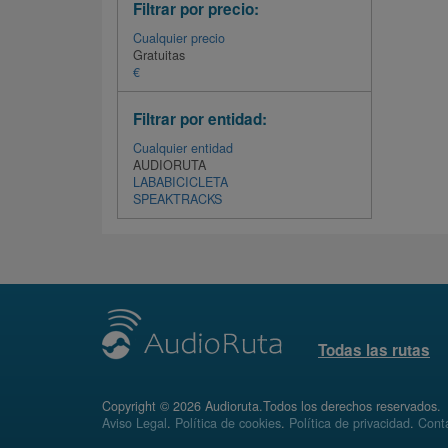
Filtrar por precio:
Cualquier precio
Gratuitas
€
Filtrar por entidad:
Cualquier entidad
AUDIORUTA
LABABICICLETA
SPEAKTRACKS
Todas las rutas
Copyright © 2026 Audioruta.Todos los derechos reservados.
Aviso Legal
.
Política de cookies
.
Política de privacidad
.
Conta