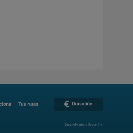
Donación
ciona
Tus rutas
Desarrollo web x
Space Bits