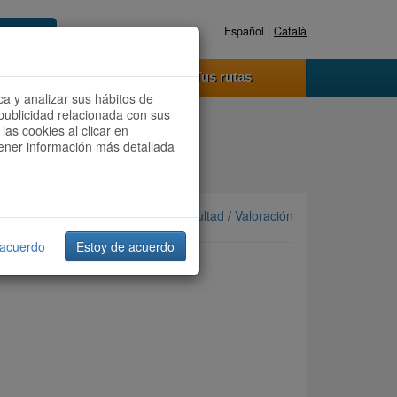
Español |
Català
Registrate ahora
Acceder
o funciona
Tus rutas
ca y analizar sus hábitos de
publicidad relacionada con sus
las cookies al clicar en
btener información más detallada
Ordenar por: Más recientes /
Dificultad
/
Valoración
 acuerdo
Estoy de acuerdo