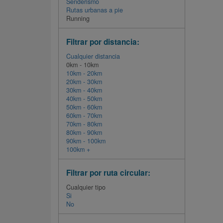
Senderismo
Rutas urbanas a pie
Running
Filtrar por distancia:
Cualquier distancia
0km - 10km
10km - 20km
20km - 30km
30km - 40km
40km - 50km
50km - 60km
60km - 70km
70km - 80km
80km - 90km
90km - 100km
100km +
Filtrar por ruta circular:
Cualquier tipo
Si
No