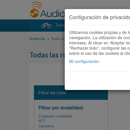
Configuración de privacid
Todas las rutas
Buscad
Utilizamos cookies propias y de t
navegación. La utilización de co
Audioruta
Todas las rutas
intereses. Al clicar en “Aceptar 
“Rechazar todo”, configurar las c
Todas las rutas
sobre el uso de las cookies al cli
Mi configuración
No hay ni
Filtrar las rutas
Filtrar por modalidad:
Cualquier modalidad
BTT
Carretera