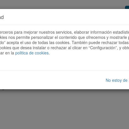
ad
or de rutas
Quieres ser colaborador?
Cóm
erceros para mejorar nuestros servicios, elaborar información estadísti
okies nos permite personalizar el contenido que ofrecemos y mostrarle 
todo” acepta el uso de todas las cookies. También puede rechazar todas 
ookies que desea instalar o rechazar al clicar en “Configuración”, y o
car en la
politica de cookies
.
No estoy de
nguna ruta con las características seleccionadas