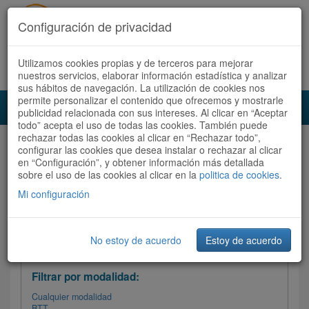
Configuración de privacidad
Utilizamos cookies propias y de terceros para mejorar
Español |
Català
Registrate ahora
Acceder
nuestros servicios, elaborar información estadística y analizar
sus hábitos de navegación. La utilización de cookies nos
permite personalizar el contenido que ofrecemos y mostrarle
Toggl
publicidad relacionada con sus intereses. Al clicar en “Aceptar
navig
todo” acepta el uso de todas las cookies. También puede
rechazar todas las cookies al clicar en “Rechazar todo”,
Audioruta
Todas las rutas
configurar las cookies que desea instalar o rechazar al clicar
en “Configuración”, y obtener información más detallada
sobre el uso de las cookies al clicar en la
Ordenar por: Más recientes /
politica de cookies
.
Todas las rutas
Dificultad
/
Valoración
Mi configuración
No estoy de acuerdo
Estoy de acuerdo
Filtrar las rutas
Filtrar por modalidad:
Cualquier modalidad
BTT