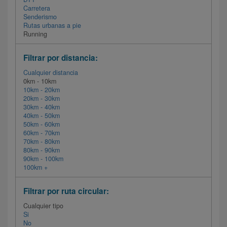
Carretera
Senderismo
Rutas urbanas a pie
Running
Filtrar por distancia:
Cualquier distancia
0km - 10km
10km - 20km
20km - 30km
30km - 40km
40km - 50km
50km - 60km
60km - 70km
70km - 80km
80km - 90km
90km - 100km
100km +
Filtrar por ruta circular:
Cualquier tipo
Si
No