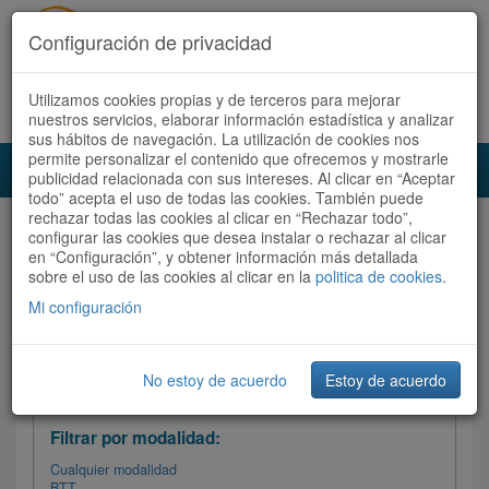
Configuración de privacidad
Utilizamos cookies propias y de terceros para mejorar
Español |
Català
Registrate ahora
Acceder
nuestros servicios, elaborar información estadística y analizar
sus hábitos de navegación. La utilización de cookies nos
permite personalizar el contenido que ofrecemos y mostrarle
Toggl
publicidad relacionada con sus intereses. Al clicar en “Aceptar
navig
todo” acepta el uso de todas las cookies. También puede
rechazar todas las cookies al clicar en “Rechazar todo”,
Audioruta
Todas las rutas
configurar las cookies que desea instalar o rechazar al clicar
en “Configuración”, y obtener información más detallada
sobre el uso de las cookies al clicar en la
Ordenar por: Más recientes /
politica de cookies
.
Todas las rutas
Dificultad
/
Valoración
Mi configuración
No estoy de acuerdo
Estoy de acuerdo
Filtrar las rutas
Filtrar por modalidad:
Cualquier modalidad
BTT