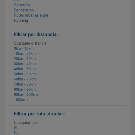
Carretera
Senderismo
Rutas urbanas a pie
Running
Filtrar por distancia:
Cualquier distancia
0km - 10km
10km - 20km
20km - 30km
30km - 40km
40km - 50km
50km - 60km
60km - 70km
70km - 80km
80km - 90km
90km - 100km
100km +
Filtrar por ruta circular:
Cualquier tipo
Si
No