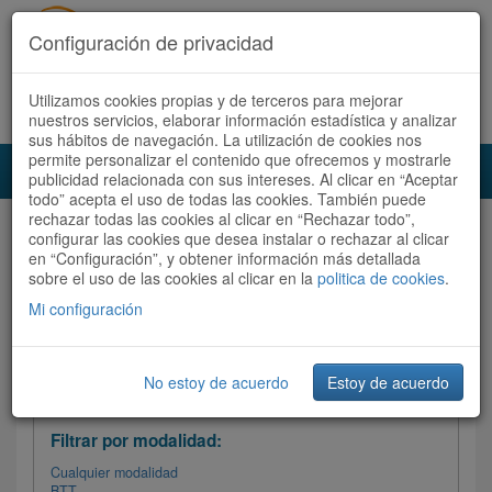
Configuración de privacidad
Utilizamos cookies propias y de terceros para mejorar
Español |
Català
Registrate ahora
Acceder
nuestros servicios, elaborar información estadística y analizar
sus hábitos de navegación. La utilización de cookies nos
permite personalizar el contenido que ofrecemos y mostrarle
Toggl
publicidad relacionada con sus intereses. Al clicar en “Aceptar
navig
todo” acepta el uso de todas las cookies. También puede
rechazar todas las cookies al clicar en “Rechazar todo”,
Audioruta
Todas las rutas
configurar las cookies que desea instalar o rechazar al clicar
en “Configuración”, y obtener información más detallada
sobre el uso de las cookies al clicar en la
Ordenar por: Más recientes /
politica de cookies
.
Todas las rutas
Dificultad
/
Valoración
Mi configuración
No estoy de acuerdo
Estoy de acuerdo
Filtrar las rutas
Filtrar por modalidad:
Cualquier modalidad
BTT