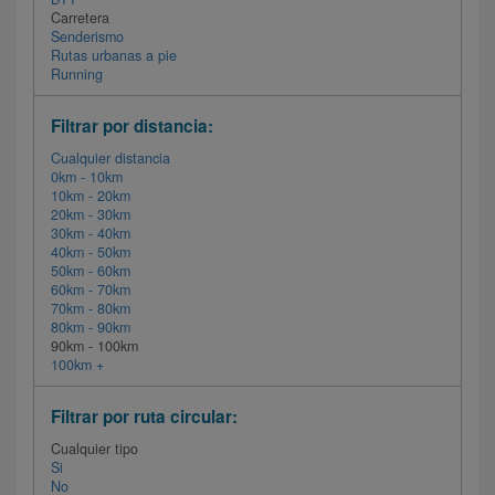
Carretera
Senderismo
Rutas urbanas a pie
Running
Filtrar por distancia:
Cualquier distancia
0km - 10km
10km - 20km
20km - 30km
30km - 40km
40km - 50km
50km - 60km
60km - 70km
70km - 80km
80km - 90km
90km - 100km
100km +
Filtrar por ruta circular:
Cualquier tipo
Si
No