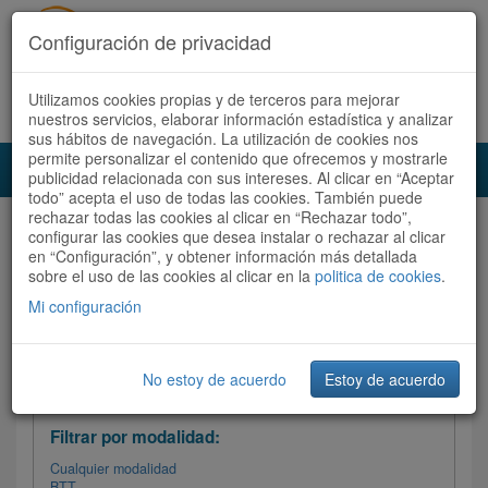
Configuración de privacidad
Utilizamos cookies propias y de terceros para mejorar
Español |
Català
Registrate ahora
Acceder
nuestros servicios, elaborar información estadística y analizar
sus hábitos de navegación. La utilización de cookies nos
permite personalizar el contenido que ofrecemos y mostrarle
Toggl
publicidad relacionada con sus intereses. Al clicar en “Aceptar
navig
todo” acepta el uso de todas las cookies. También puede
rechazar todas las cookies al clicar en “Rechazar todo”,
Audioruta
Todas las rutas
configurar las cookies que desea instalar o rechazar al clicar
en “Configuración”, y obtener información más detallada
sobre el uso de las cookies al clicar en la
Ordenar por: Más recientes /
politica de cookies
.
Todas las rutas
Dificultad
/
Valoración
Mi configuración
No estoy de acuerdo
Estoy de acuerdo
Filtrar las rutas
Filtrar por modalidad:
Cualquier modalidad
BTT