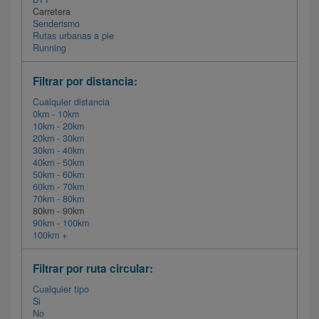
Carretera
Senderismo
Rutas urbanas a pie
Running
Filtrar por distancia:
Cualquier distancia
0km - 10km
10km - 20km
20km - 30km
30km - 40km
40km - 50km
50km - 60km
60km - 70km
70km - 80km
80km - 90km
90km - 100km
100km +
Filtrar por ruta circular:
Cualquier tipo
Si
No