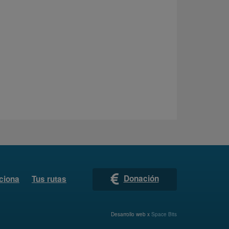
Donación
ciona
Tus rutas
Desarrollo web x
Space Bits