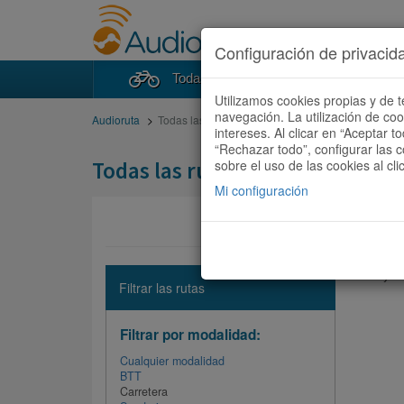
Configuración de privacid
Todas las rutas
Buscad
Utilizamos cookies propias y de t
navegación. La utilización de co
Audioruta
Todas las rutas
intereses. Al clicar en “Aceptar 
“Rechazar todo”, configurar las c
Todas las rutas
sobre el uso de las cookies al cli
Mi configuración
No hay ni
Filtrar las rutas
Filtrar por modalidad:
Cualquier modalidad
BTT
Carretera