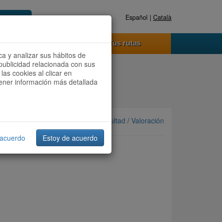
Español |
Català
Registrate ahora
Acceder
o funciona
Tus rutas
ca y analizar sus hábitos de
publicidad relacionada con sus
las cookies al clicar en
btener información más detallada
Ordenar por: Más recientes /
Dificultad
/
Valoración
 acuerdo
Estoy de acuerdo