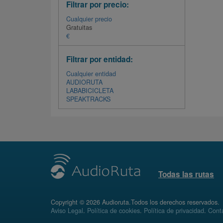
Filtrar por precio:
Cualquier precio
Gratuitas
€
Filtrar por entidad:
Cualquier entidad
AUDIORUTA
LABABICICLETA
SPEAKTRACKS
Todas las rutas
Copyright © 2026 Audioruta.Todos los derechos reservados.
Aviso Legal
.
Política de cookies
.
Política de privacidad
.
Conta