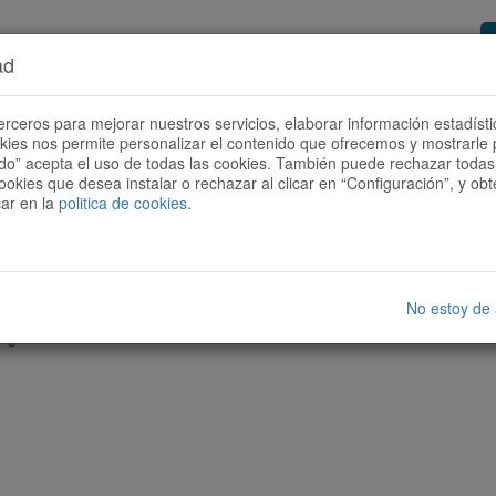
ad
or de rutas
Quieres ser colaborador?
Cóm
erceros para mejorar nuestros servicios, elaborar información estadísti
okies nos permite personalizar el contenido que ofrecemos y mostrarle 
todo” acepta el uso de todas las cookies. También puede rechazar todas 
ookies que desea instalar o rechazar al clicar en “Configuración”, y o
car en la
politica de cookies
.
No estoy de
nguna ruta con las características seleccionadas