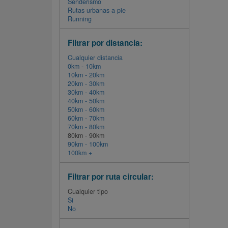
Senderismo
Rutas urbanas a pie
Running
Filtrar por distancia:
Cualquier distancia
0km - 10km
10km - 20km
20km - 30km
30km - 40km
40km - 50km
50km - 60km
60km - 70km
70km - 80km
80km - 90km
90km - 100km
100km +
Filtrar por ruta circular:
Cualquier tipo
Si
No