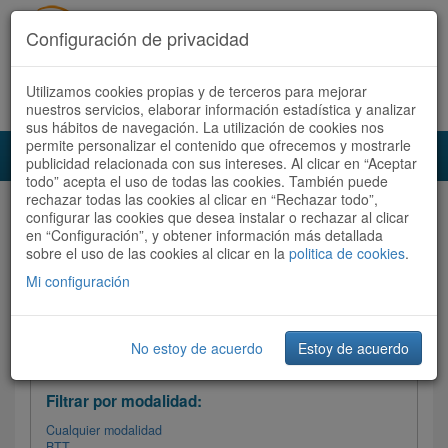
Configuración de privacidad
Utilizamos cookies propias y de terceros para mejorar
Español |
Català
Registrate ahora
Acceder
nuestros servicios, elaborar información estadística y analizar
sus hábitos de navegación. La utilización de cookies nos
permite personalizar el contenido que ofrecemos y mostrarle
Toggl
publicidad relacionada con sus intereses. Al clicar en “Aceptar
navig
todo” acepta el uso de todas las cookies. También puede
rechazar todas las cookies al clicar en “Rechazar todo”,
Audioruta
Todas las rutas
configurar las cookies que desea instalar o rechazar al clicar
en “Configuración”, y obtener información más detallada
sobre el uso de las cookies al clicar en la
Ordenar por: Más recientes /
politica de cookies
.
Todas las rutas
Dificultad
/
Valoración
Mi configuración
No estoy de acuerdo
Estoy de acuerdo
Filtrar las rutas
Filtrar por modalidad:
Cualquier modalidad
BTT