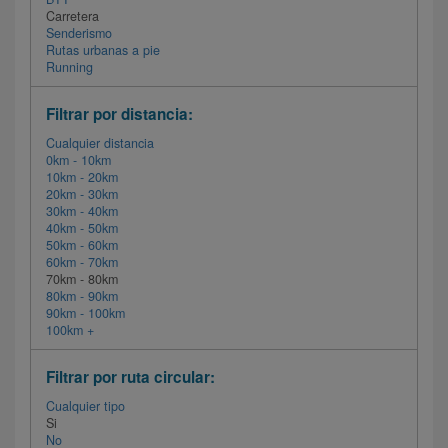
Carretera
Senderismo
Rutas urbanas a pie
Running
Filtrar por distancia:
Cualquier distancia
0km - 10km
10km - 20km
20km - 30km
30km - 40km
40km - 50km
50km - 60km
60km - 70km
70km - 80km
80km - 90km
90km - 100km
100km +
Filtrar por ruta circular:
Cualquier tipo
Si
No